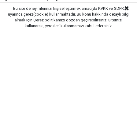
uygulanarak daha üst bir göreve atandı.
Bu site deneyimlerinizi kişiselleştirmek amacıyla KVKK ve GDPR
uyarınca çerez(cookie) kullanmaktadır. Bu konu hakkında detaylı bilgi
almak için
Çerez politikamızı
gözden geçirebilirsiniz. Sitemizi
kullanarak, çerezleri kullanmamızı kabul edersiniz.
Yayınlanma:
06/08/2026 22:26
GAZETE PENCERE
- Konya Emniyet Müdürü’yken