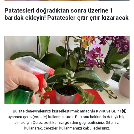
Patatesleri doğradıktan sonra üzerine 1
bardak ekleyin! Patatesler çıtır çıtır kızaracak
Bu site deneyimlerinizi kişiselleştirmek amacıyla KVKK ve GDPR
Yaz geldi çiçeklerinizi sularken dikkat edin:
uyarınca çerez(cookie) kullanmaktadır. Bu konu hakkında detaylı bilgi
Çiçekleri mahveden bilinmeyen hata...
almak için
Çerez politikamızı
gözden geçirebilirsiniz. Sitemizi
kullanarak, çerezleri kullanmamızı kabul edersiniz.