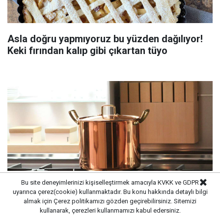
Asla doğru yapmıyoruz bu yüzden dağılıyor!
Keki fırından kalıp gibi çıkartan tüyo
Bu site deneyimlerinizi kişiselleştirmek amacıyla KVKK ve GDPR
uyarınca çerez(cookie) kullanmaktadır. Bu konu hakkında detaylı bilgi
almak için
Çerez politikamızı
gözden geçirebilirsiniz. Sitemizi
Süt kaynarken taşıyorsa bu yöntemi deneyin:
kullanarak, çerezleri kullanmamızı kabul edersiniz.