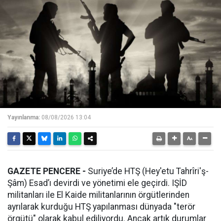
Yayınlanma:
08/08/2026 13:04
GAZETE PENCERE -
Suriye’de HTŞ (Hey'etu Tahrîri'ş-
Şâm) Esad’ı devirdi ve yönetimi ele geçirdi. IŞİD
militanları ile El Kaide militanlarının örgütlerinden
ayrılarak kurduğu HTŞ yapılanması dünyada "terör
örgütü" olarak kabul ediliyordu. Ancak artık durumlar