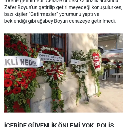
törene getirilmedi. Cenaze öncesi kalabalık arasında
Zafer Boyun'un getirilip getirilmeyeceği konuşulurken,
bazı kişiler “Getirmezler” yorumunu yaptı ve
beklendiği gibi ağabey Boyun cenazeye getirilmedi.
İÇERİDE GÜVENLİK ÖNLEMİ YOK, POLİS