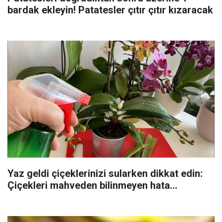
bardak ekleyin! Patatesler çıtır çıtır kızaracak
Yaz geldi çiçeklerinizi sularken dikkat edin:
Çiçekleri mahveden bilinmeyen hata...