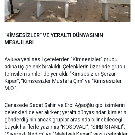
"KİMSESİZLER" VE YERALTI DÜNYASININ
MESAJLARI
Avluya yeni nesil çetelerden "Kimsesizler" grubu
adına üç çelenk bırakıldı. Çelenklerin üzerinde grubu
temsilen isimler de yer aldı: “Kimsesizler Şerzan
Kipan”, “Kimsesizler Mustafa Çim” ve “Kimsesizler
M.O.”.
Cenazede Sedat Şahin ve Erol Ağaoğlu gibi isimlerin
çelenkleri de yer alırken; yeraltı dünyasından kimlerin
gönderdiğinin ancak gruplar arasında bilinebileceği
büyük harflerle yazılmış “KOSOVALI”, “SIRBİSTANLI”,
“Siverekli Nedim” ve “Malatyalı Kenan” yazılı çelenkler