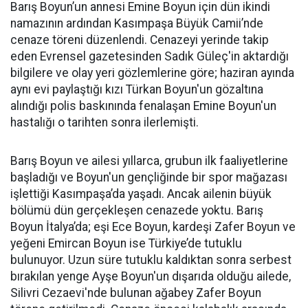
Barış Boyun’un annesi Emine Boyun için dün ikindi
namazının ardından Kasımpaşa Büyük Camii’nde
cenaze töreni düzenlendi. Cenazeyi yerinde takip
eden Evrensel gazetesinden Sadık Güleç'in aktardığı
bilgilere ve olay yeri gözlemlerine göre; haziran ayında
aynı evi paylaştığı kızı Türkan Boyun'un gözaltına
alındığı polis baskınında fenalaşan Emine Boyun'un
hastalığı o tarihten sonra ilerlemişti.
Barış Boyun ve ailesi yıllarca, grubun ilk faaliyetlerine
başladığı ve Boyun'un gençliğinde bir spor mağazası
işlettiği Kasımpaşa’da yaşadı. Ancak ailenin büyük
bölümü dün gerçekleşen cenazede yoktu. Barış
Boyun İtalya’da; eşi Ece Boyun, kardeşi Zafer Boyun ve
yeğeni Emircan Boyun ise Türkiye’de tutuklu
bulunuyor. Uzun süre tutuklu kaldıktan sonra serbest
bırakılan yenge Ayşe Boyun'un dışarıda olduğu ailede,
Silivri Cezaevi'nde bulunan ağabey Zafer Boyun