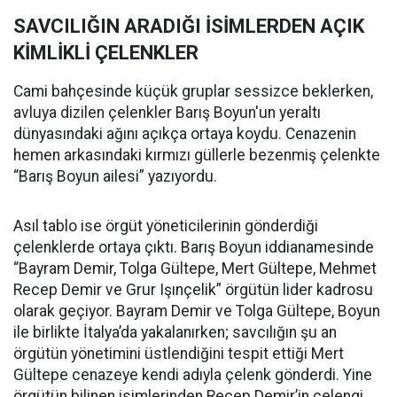
SAVCILIĞIN ARADIĞI İSİMLERDEN AÇIK
KİMLİKLİ ÇELENKLER
Cami bahçesinde küçük gruplar sessizce beklerken,
avluya dizilen çelenkler Barış Boyun'un yeraltı
dünyasındaki ağını açıkça ortaya koydu. Cenazenin
hemen arkasındaki kırmızı güllerle bezenmiş çelenkte
“Barış Boyun ailesi” yazıyordu.
Asıl tablo ise örgüt yöneticilerinin gönderdiği
çelenklerde ortaya çıktı. Barış Boyun iddianamesinde
“Bayram Demir, Tolga Gültepe, Mert Gültepe, Mehmet
Recep Demir ve Grur Işınçelik” örgütün lider kadrosu
olarak geçiyor. Bayram Demir ve Tolga Gültepe, Boyun
ile birlikte İtalya’da yakalanırken; savcılığın şu an
örgütün yönetimini üstlendiğini tespit ettiği Mert
Gültepe cenazeye kendi adıyla çelenk gönderdi. Yine
örgütün bilinen isimlerinden Recep Demir’in çelengi