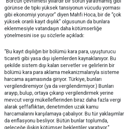
“Borcun çevrilmesi yıllardır bir sorun yaratmamış gibi
görünse de tıpkı yüksek tansiyonun vücudu yorması
gibi ekonomiyi yoruyor” diyen Mahfi Hoca, bir de “çok
yüksek oranlı kayıt dışılık” olgusunun da bunlara
eklenmesiyle vatandaşın daha kötümserliğe
yönelmesini ise şu sözlerle açıkladı:
“Bu kayıt dışılığın bir bölümü kara para, uyuşturucu
ticareti gibi yasa dışı işlemlerden kaynaklanıyor. Bu
şekilde sistem dışı kalan servetler ve gelirlerin bir
bölümü kara para aklama mekanizmalarıyla sisteme
harcama aşamasında giriyor. Türkiye, bunları
vergilendiremiyor (ya da vergilendirmiyor.) Bunları
arayıp, bulup, ortaya çıkarıp vergilendirmek yerine
mevcut vergi mükelleflerinden biraz daha fazla vergi
alarak şeffaflıktan, denetimden uzak kamu
harcamalarını karşılamaya çabalıyor. Bu tür yaklaşımlar
da enflasyonu besliyor. Bütün bunlar toplumda,
geleceğe ilişkin kötümser beklentiler yaratıyor.”