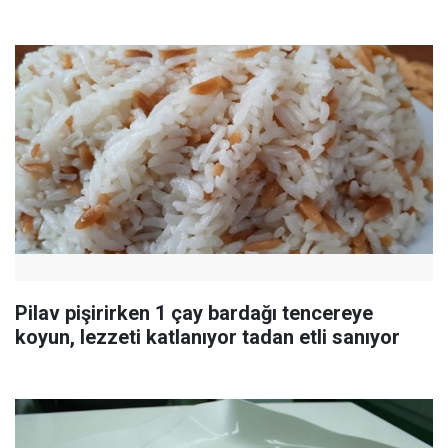
Pilav pişirirken 1 çay bardağı tencereye
koyun, lezzeti katlanıyor tadan etli sanıyor