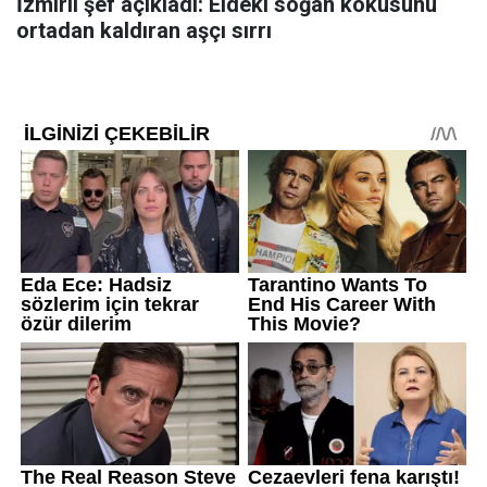
İzmirli şef açıkladı: Eldeki soğan kokusunu
ortadan kaldıran aşçı sırrı