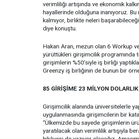
verimliliği artışında ve ekonomik kalkı
hayallerinde olduğuna inanıyoruz. Bu
kalmıyor, birlikte neleri başarabileceğ
diye konuştu.
Hakan Aran, mezun olan 6 Workup ve 
yürüttükleri girişimcilik programında
girişimlerin %50’siyle iş birliği yaptık
Greenzy iş birliğinin de bunun bir örne
85 GİRİŞİME 23 MİLYON DOLARLIK
Girişimcilik alanında üniversitelerle yap
uygulanmasında girişimcilerin bir kata
“Ülkemizde bu sayede girişimlerin ürün
yaratılacak olan verimlilik artışıyla
hikâyesi de yazıyor olacağız. Amacım