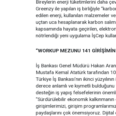
Bireylerin enerji tüketimlerini daha ç
Greenzy ile yapılan iş birliğiyle “karbo
edilen enerji, kullanılan malzemeler ve
uçtan uca hesaplanarak karbon salımı
kapsamında hayata geçirilen, elektroni
nötrlendiği yeni uygulama İşCep kullan
“WORKUP MEZUNU 141 GİRİŞİMİN %
İş Bankası Genel Müdürü Hakan Aran, 
Mustafa Kemal Atatürk tarafından 100 
Türkiye İş Bankası’nın ikinci yüzyılının 
derece anlamlı ve kıymetli bulduğunu v
desteğin iş yapış felsefelerinin önem
“Sürdürülebilir ekonomik kalkınmanın
girişimlerimizi, girişim programlarımızı
paydaşlarını çok önemsiyoruz. Dijita