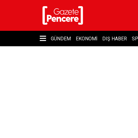
GÜNDEM
EKONOMI
DIŞ HABER
S