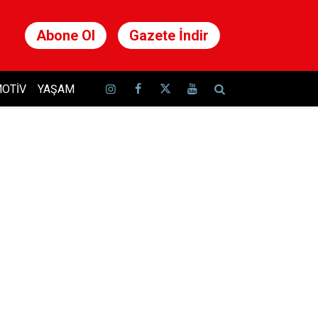
Abone Ol
Gazete İndir
OTIV
YAŞAM