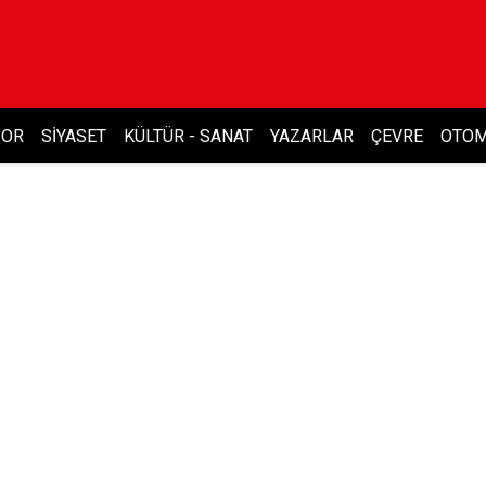
POR
SIYASET
KÜLTÜR - SANAT
YAZARLAR
ÇEVRE
OTOM