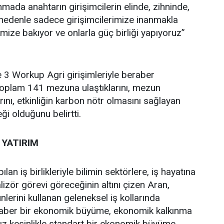
nmada anahtarın girişimcilerin elinde, zihninde,
 nedenle sadece girişimcilerimize inanmakla
imize bakıyor ve onlarla güç birliği yapıyoruz”
3 Workup Agri girişimleriyle beraber
 toplam 141 mezuna ulaştıklarını, mezun
larını, etkinliğin karbon nötr olmasını sağlayan
ği olduğunu belirtti.
 YATIRIM
ılan iş birlikleriyle bilimin sektörlere, iş hayatına
lizör görevi göreceğinin altını çizen Aran,
lerini kullanan geleneksel iş kollarında
 beraber bir ekonomik büyüme, ekonomik kalkınma
ız kesinlikle standart bir ekonomik büyüme