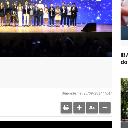
IB
dö
Güncelleme:
20/09/2024 15:47