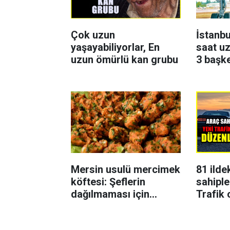
Çok uzun
İstanbu
yaşayabiliyorlar, En
saat uz
uzun ömürlü kan grubu
3 başk
Mersin usulü mercimek
81 ilde
köftesi: Şeflerin
sahiple
dağılmaması için
Trafik 
uyguladığı yöntem
karar