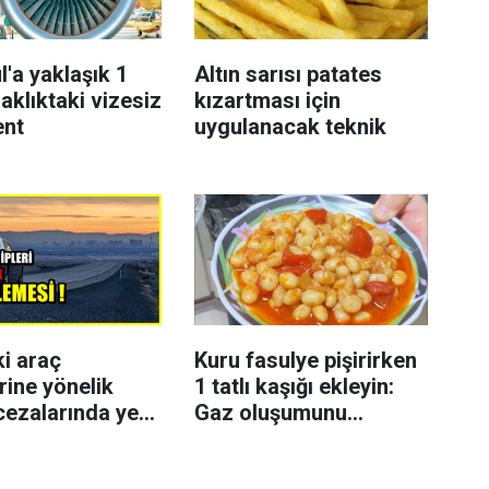
l'a yaklaşık 1
Altın sarısı patates
aklıktaki vizesiz
kızartması için
ent
uygulanacak teknik
ki araç
Kuru fasulye pişirirken
rine yönelik
1 tatlı kaşığı ekleyin:
cezalarında yeni
Gaz oluşumunu
azaltmaya yardımcı
olabiliyor