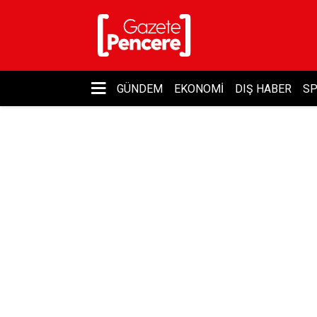
GÜNDEM
EKONOMI
DIŞ HABER
S