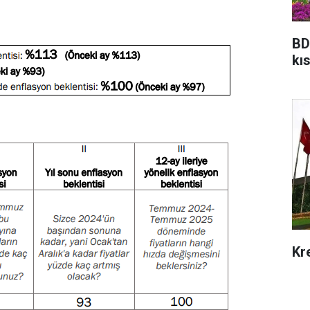
BD
kıs
Kr