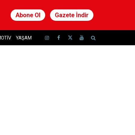
Abone Ol
Gazete İndir
OTIV
YAŞAM