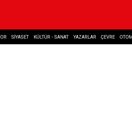
POR
SIYASET
KÜLTÜR - SANAT
YAZARLAR
ÇEVRE
OTOM