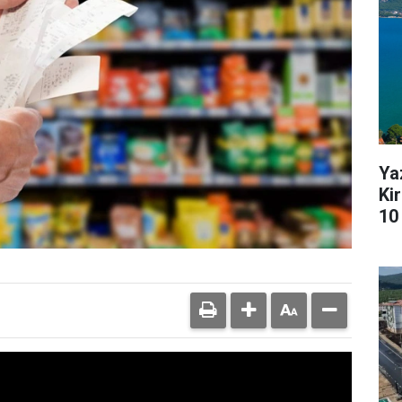
Ya
Kir
10 