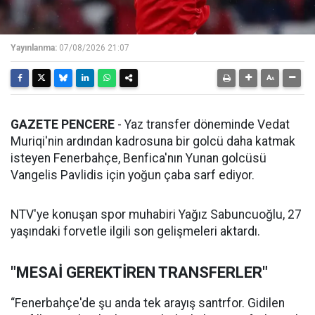
Yayınlanma:
07/08/2026 21:07
GAZETE PENCERE
- Yaz transfer döneminde Vedat
Muriqi'nin ardından kadrosuna bir golcü daha katmak
isteyen Fenerbahçe, Benfica'nın Yunan golcüsü
Vangelis Pavlidis için yoğun çaba sarf ediyor.
NTV'ye konuşan spor muhabiri Yağız Sabuncuoğlu, 27
yaşındaki forvetle ilgili son gelişmeleri aktardı.
"MESAİ GEREKTİREN TRANSFERLER"
“Fenerbahçe'de şu anda tek arayış santrfor. Gidilen