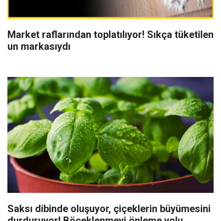
Market raflarından toplatılıyor! Sıkça tüketilen
un markasıydı
Saksı dibinde oluşuyor, çiçeklerin büyümesini
durduruyor! Böceklenmeyi önleme yolu