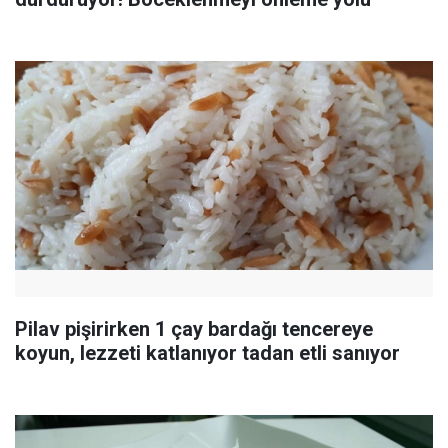
Pilav pişirirken 1 çay bardağı tencereye
koyun, lezzeti katlanıyor tadan etli sanıyor