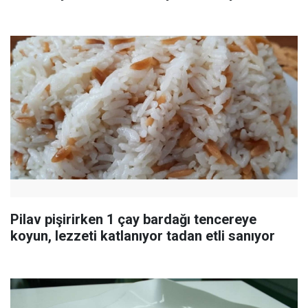
Pilav pişirirken 1 çay bardağı tencereye
koyun, lezzeti katlanıyor tadan etli sanıyor