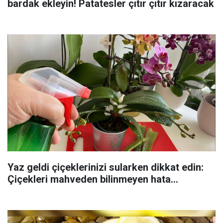
bardak ekleyin! Patatesler çıtır çıtır kızaracak
Yaz geldi çiçeklerinizi sularken dikkat edin:
Çiçekleri mahveden bilinmeyen hata...