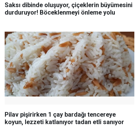
Saksı dibinde oluşuyor, çiçeklerin büyümesini
durduruyor! Böceklenmeyi önleme yolu
Pilav pişirirken 1 çay bardağı tencereye
koyun, lezzeti katlanıyor tadan etli sanıyor