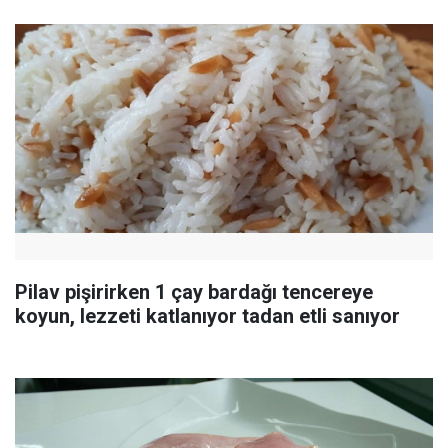
Pilav pişirirken 1 çay bardağı tencereye
koyun, lezzeti katlanıyor tadan etli sanıyor