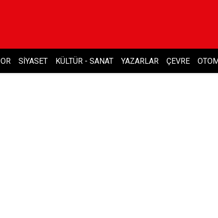
POR
SIYASET
KÜLTÜR - SANAT
YAZARLAR
ÇEVRE
OTOM