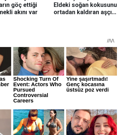
rın göç ettiği
Eldeki soğan kokusunu
mekli akını var
ortadan kaldıran aşçı
sırrı