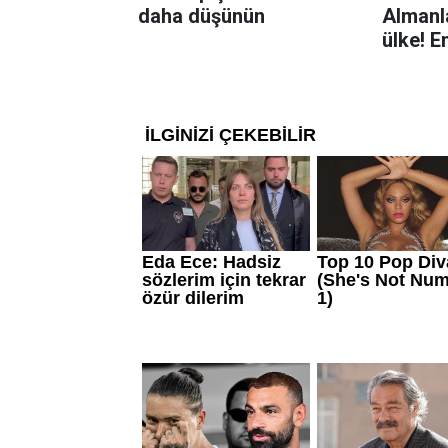
daha düşünün
Almanla
ülke! E