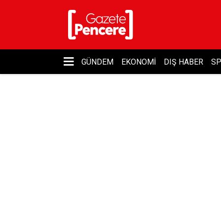
GÜNDEM
EKONOMI
DIŞ HABER
S