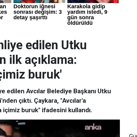
liye edilen Utku
 ilk açıklama:
çimiz buruk'
ye edilen Avcılar Belediye Başkanı Utku
den çıktı. Çaykara, "Avcılar'a
çimiz buruk" ifadesini kullandı.
Gü