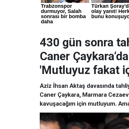
430 gün sonra tah
Caner Çaykara’dan
'Mutluyuz fakat i
Aziz İhsan Aktaş davasında tahli
Caner Çaykara, Marmara Cezaevi'n
kavuşacağım için mutluyum. Ama i