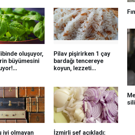
Fın
ibinde oluşuyor,
Pilav pişirirken 1 çay
rin büyümesini
bardağı tencereye
uyor!
koyun, lezzeti
enmeyi önleme
katlanıyor tadan etli
sanıyor
Mec
sil
 iyi olmayan
İzmirli şef açıkladı: