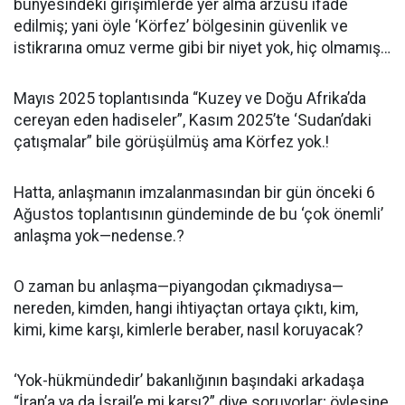
bünyesindeki girişimlerde yer alma arzusu ifade
edilmiş; yani öyle ‘Körfez’ bölgesinin güvenlik ve
istikrarına omuz verme gibi bir niyet yok, hiç olmamış…
Mayıs 2025 toplantısında “Kuzey ve Doğu Afrika’da
cereyan eden hadiseler”, Kasım 2025’te ‘Sudan’daki
çatışmalar” bile görüşülmüş ama Körfez yok.!
Hatta, anlaşmanın imzalanmasından bir gün önceki 6
Ağustos toplantısının gündeminde de bu ‘çok önemli’
anlaşma yok—nedense.?
O zaman bu anlaşma—piyangodan çıkmadıysa—
nereden, kimden, hangi ihtiyaçtan ortaya çıktı, kim,
kimi, kime karşı, kimlerle beraber, nasıl koruyacak?
‘Yok-hükmündedir’ bakanlığının başındaki arkadaşa
“İran’a ya da İsrail’e mi karşı?” diye soruyorlar; öylesine