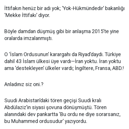
İttifakın henüz bir adı yok; ‘Yok-Hükmündedir’ bakanlığı
‘Mekke İttifakı’ diyor.
Böyle damdan düşmüş gibi bir anlaşma 2015’te yine
oralarda imzalanmıştı.
O ‘İslam Ordusunun’ karargahı da Riyad’daydı. Türkiye
dahil 43 İslam ülkesi üye vardı—İran yoktu. İran yoktu
ama ‘destekleyen’ ülkeler vardı; İngiltere, Fransa, ABD.!
Anladınız siz oni.?
Suudi Arabistan’daki tören geçişi Suudi kralı
Abdülaziz’in siyasi şovuna dönüşmüştü. Tören
alanındaki dev pankartta ‘Bu ordu ne diye sorarsanız,
bu Muhammed ordusudur’ yazıyordu.