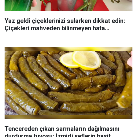
Yaz geldi çiçeklerinizi sularken dikkat edin:
Çiçekleri mahveden bilinmeyen hata...
Tencereden çıkan sarmaların dağılmasını
durdurma tüyosu: İzmirli şeflerin basit