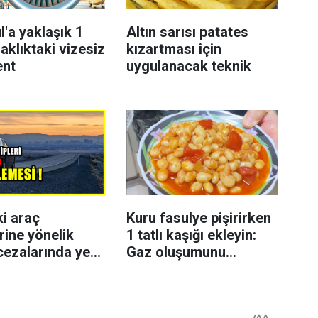
l'a yaklaşık 1
Altın sarısı patates
aklıktaki vizesiz
kızartması için
ent
uygulanacak teknik
ki araç
Kuru fasulye pişirirken
rine yönelik
1 tatlı kaşığı ekleyin:
cezalarında yeni
Gaz oluşumunu
azaltmaya yardımcı
olabiliyor