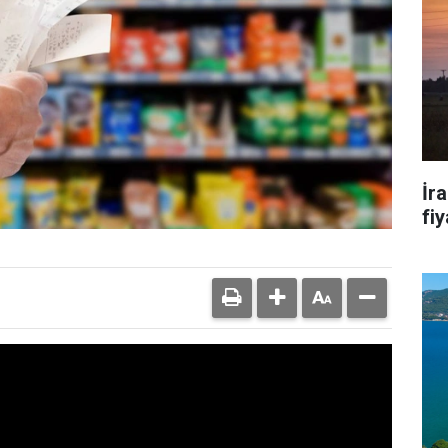
İr
fiy