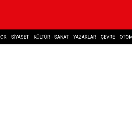
POR
SIYASET
KÜLTÜR - SANAT
YAZARLAR
ÇEVRE
OTOM