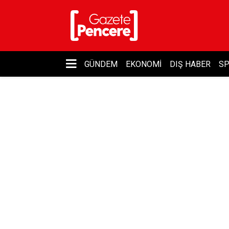
GÜNDEM
EKONOMI
DIŞ HABER
S