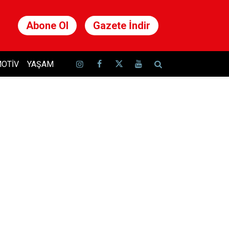
Abone Ol
Gazete İndir
OTIV
YAŞAM