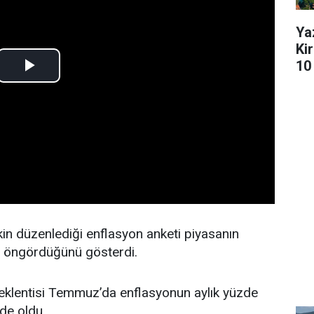
Ya
Kir
10 
n düzenlediği enflasyon anketi piyasanın
 öngördüğünü gösterdi.
klentisi Temmuz’da enflasyonun aylık yüzde
de oldu.