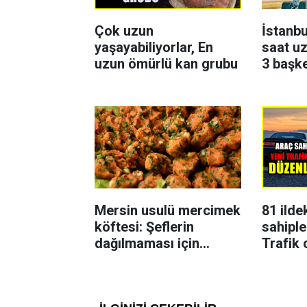
Çok uzun
İstanbu
yaşayabiliyorlar, En
saat uz
uzun ömürlü kan grubu
3 başk
Mersin usulü mercimek
81 ilde
köftesi: Şeflerin
sahiple
dağılmaması için
Trafik 
uyguladığı yöntem
karar