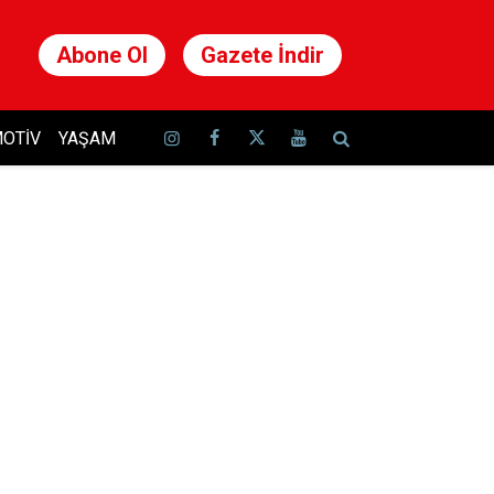
Abone Ol
Gazete İndir
OTIV
YAŞAM