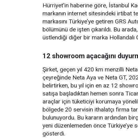
Hürriyet'in haberine göre, İstanbul 
markanın internet sitesindeki irtibat 
markasını Türkiye’ye getiren GRS Autom
bölümünü de işten çıkarıldı. Bu arada
üstlendiği diğer bir marka Hollandalı C
12 showroom açacağını duyur
Şirket, geçen yıl 420 km menzilli Net
çeyreğinde Neta Aya ve Neta GT, 2025 
belirtirken, bu yıl için en az 12 show
satışa başladıktan hemen sonra Ticaret 
araçlar için tüketiciyi korumaya yöneli
bölgede 20 servisin ithalatçı firma t
bulunuyordu. Bu kararın ardından bir
yeni düzenlemeden önce Türkiye’ye soka
gösterdi.