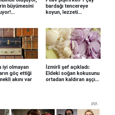
rin büyümesini
bardağı tencereye
uyor!
koyun, lezzeti
enmeyi önleme
katlanıyor tadan etli
sanıyor
 iyi olmayan
İzmirli şef açıkladı:
rın göç ettiği
Eldeki soğan kokusunu
mekli akını var
ortadan kaldıran aşçı
sırrı