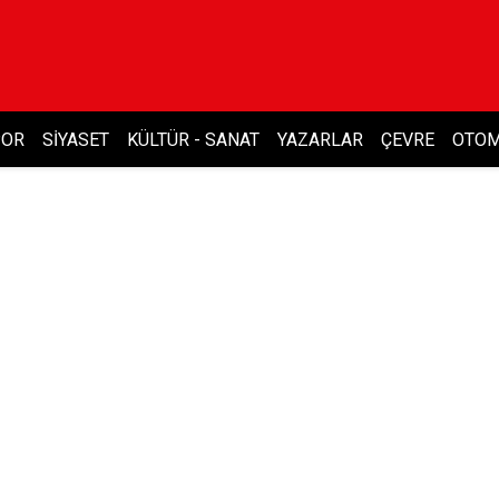
POR
SIYASET
KÜLTÜR - SANAT
YAZARLAR
ÇEVRE
OTOM