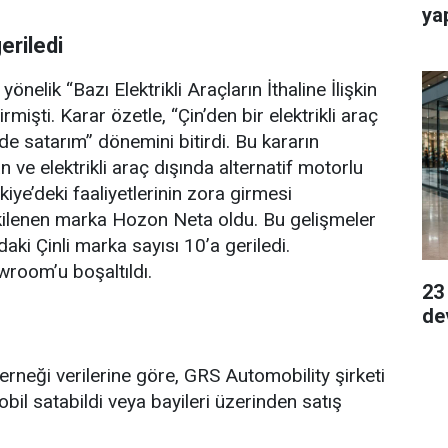
ya
eriledi
önelik “Bazı Elektrikli Araçların İthaline İlişkin
rmişti. Karar özetle, “Çin’den bir elektrikli araç
de satarım” dönemini bitirdi. Bu kararın
 ve elektrikli araç dışında alternatif motorlu
iye’deki faaliyetlerinin zora girmesi
tkilenen marka Hozon Neta oldu. Bu gelişmeler
ki Çinli marka sayısı 10’a geriledi.
room’u boşaltıldı.
23
de
erneği verilerine göre, GRS Automobility şirketi
il satabildi veya bayileri üzerinden satış