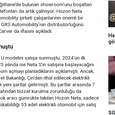
Kağıthane’de bulunan showroom’unu boşaltan
telefonları da artık çalmıyor. Hozon Neta
obility şirketi çalışanlarının önemli bir
, GRS Automobility’nin distribütörlüğünü
arver da iflasını açıkladı.
Ha
gö
muştu
a U modelini satışa sunmuştu. 2024’ün ilk
yılında ise Neta S’in satışına başlayacağını
room açmayı planladıklarını açıklamıştı. Ancak,
Bakanlığı, Çin’den ithal edilecek elektrikli
k yeni şartlar getirmişti. Bu şartlar arasında 7
arafından bizzat kurulma zorunluluğu da
çok aracı gümrükte takılan Hozon Neta, sadece
bildiği 53 adet elektrikli otomobil için satış
SG