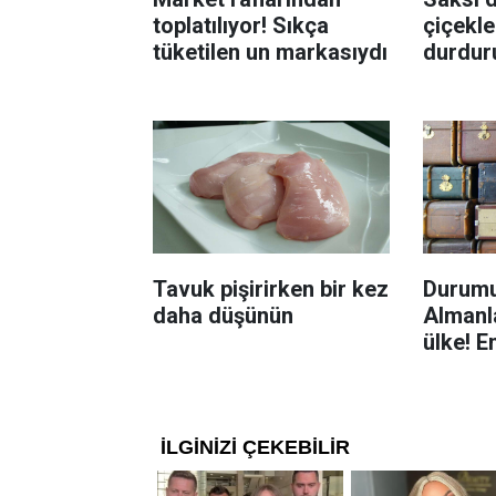
toplatılıyor! Sıkça
çiçekle
tüketilen un markasıydı
durdur
Böcekl
yolu
Tavuk pişirirken bir kez
Durumu
daha düşünün
Almanla
ülke! E