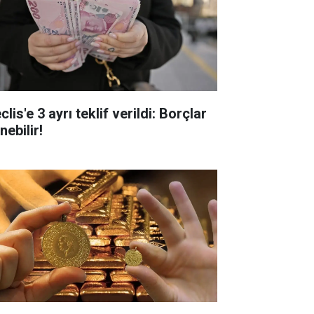
lis'e 3 ayrı teklif verildi: Borçlar
inebilir!