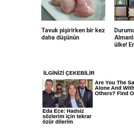
Tavuk pişirirken bir kez
Durumu
daha düşünün
Almanla
ülke! E