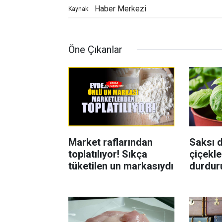
Haber Merkezi
Kaynak:
Öne Çıkanlar
Market raflarından
Saksı d
toplatılıyor! Sıkça
çiçekle
tüketilen un markasıydı
durdur
Böcekl
yolu