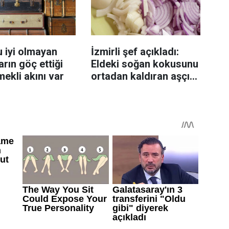
 iyi olmayan
İzmirli şef açıkladı:
rın göç ettiği
Eldeki soğan kokusunu
mekli akını var
ortadan kaldıran aşçı
sırrı