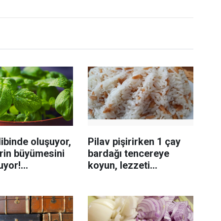
ibinde oluşuyor,
Pilav pişirirken 1 çay
rin büyümesini
bardağı tencereye
uyor!
koyun, lezzeti
enmeyi önleme
katlanıyor tadan etli
sanıyor