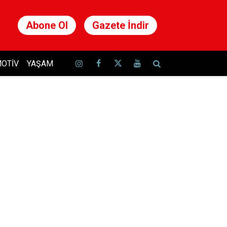
Abone Ol
Gazete İndir
OTIV
YAŞAM