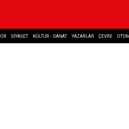
POR
SIYASET
KÜLTÜR - SANAT
YAZARLAR
ÇEVRE
OTOM