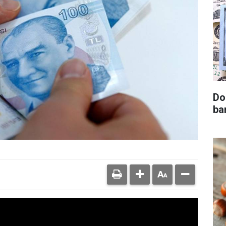
Do
ba