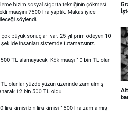
Gr
tleme bizim sosyal sigorta tekniğinin çökmesi
İşt
li maaşını 7500 lira yaptık. Makas iyice
leceği söylendi.
çok büyük sonuçları var. 25 yıl prim ödeyen 10
 şekilde insanları sistemde tutamazsınız.
n 500 TL alamayacak. Kök maaşı 10 bin TL olan
 TL olanlar yüzde yüzün üzerinde zam almış
Al
lanarak 12 bin 500 TL oldu.
ba
0 lira kimisi bin lira kimisi 1500 lira zam almış