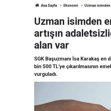
Ana Sayfa
Ekonomi
Uzman isimden em
Uzman isimden e
artışın adaletsizl
alan var
SGK Başuzmanı İsa Karakaş en dü
bin 500 TL'ye çıkarılmasının emekl
vurguladı.