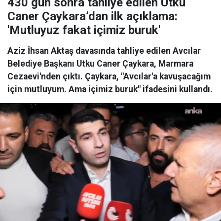
430 gün sonra tahliye edilen Utku
Caner Çaykara’dan ilk açıklama:
'Mutluyuz fakat içimiz buruk'
Aziz İhsan Aktaş davasında tahliye edilen Avcılar
Belediye Başkanı Utku Caner Çaykara, Marmara
Cezaevi'nden çıktı. Çaykara, "Avcılar'a kavuşacağım
için mutluyum. Ama içimiz buruk" ifadesini kullandı.