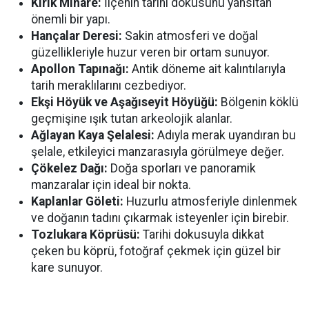
Kırık Minare:
İlçenin tarihi dokusunu yansıtan
önemli bir yapı.
Hançalar Deresi:
Sakin atmosferi ve doğal
güzellikleriyle huzur veren bir ortam sunuyor.
Apollon Tapınağı:
Antik döneme ait kalıntılarıyla
tarih meraklılarını cezbediyor.
Ekşi Höyük ve Aşağıseyit Höyüğü:
Bölgenin köklü
geçmişine ışık tutan arkeolojik alanlar.
Ağlayan Kaya Şelalesi:
Adıyla merak uyandıran bu
şelale, etkileyici manzarasıyla görülmeye değer.
Çökelez Dağı:
Doğa sporları ve panoramik
manzaralar için ideal bir nokta.
Kaplanlar Göleti:
Huzurlu atmosferiyle dinlenmek
ve doğanın tadını çıkarmak isteyenler için birebir.
Tozlukara Köprüsü:
Tarihi dokusuyla dikkat
çeken bu köprü, fotoğraf çekmek için güzel bir
kare sunuyor.