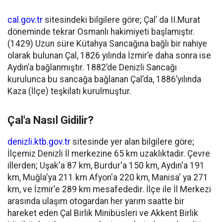
cal.gov.tr
sitesindeki bilgilere göre; Çal’ da II.Murat
döneminde tekrar Osmanlı hakimiyeti başlamıştır.
(1429) Uzun süre Kütahya Sancağına bağlı bir nahiye
olarak bulunan Çal, 1826 yılında İzmir’e daha sonra ise
Aydın’a bağlanmıştır. 1882’de Denizli Sancağı
kurulunca bu sancağa bağlanan Çal’da, 1886’yılında
Kaza (İlçe) teşkilatı kurulmuştur.
Çal'a Nasıl Gidilir?
denizli.ktb.gov.tr
sitesinde yer alan bilgilere göre;
İlçemiz Denizli İl merkezine 65 km uzaklıktadır. Çevre
illerden; Uşak'a 87 km, Burdur'a 150 km, Aydın'a 191
km, Muğla'ya 211 km Afyon'a 220 km, Manisa' ya 271
km, ve İzmir'e 289 km mesafededir. İlçe ile İl Merkezi
arasında ulaşım otogardan her yarım saatte bir
hareket eden Çal Birlik Minibüsleri ve Akkent Birlik