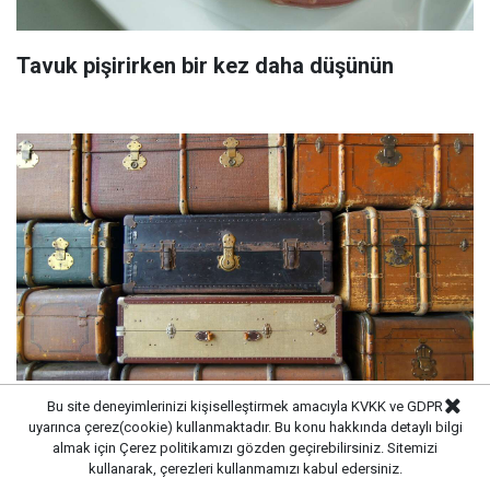
Tavuk pişirirken bir kez daha düşünün
Bu site deneyimlerinizi kişiselleştirmek amacıyla KVKK ve GDPR
Durumu iyi olmayan Almanların göç ettiği
uyarınca çerez(cookie) kullanmaktadır. Bu konu hakkında detaylı bilgi
ülke! Emekli akını var
almak için
Çerez politikamızı
gözden geçirebilirsiniz. Sitemizi
kullanarak, çerezleri kullanmamızı kabul edersiniz.