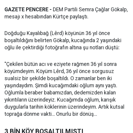
GAZETE PENCERE -
DEM Partili Semra Çağlar Gökalp,
mesajı x hesabından Kürtçe paylaştı.
Doğduğu Kayalıbağ (Lêrd) köyünün 36 yıl önce
boşaltıldığını belirten Gökalp, kucağında 2 yaşındaki
oğlu ile çektirdiği fotoğrafın altına şu notları düştü:
"Çekilen bütün acı ve eziyete rağmen 36 yıl sonra
köyümdeyim. Köyüm Lêrd, 36 yıl önce sorgusuz
sualsiz bir şekilde boşaltıldı. O zamanlar ben iki
yaşındaydım. Şimdi kucağımdaki oğlum aynı yaştı.
Oğlumla beraber babamızdan, dedemizden kalan
yıkıntıların üzerindeyiz. Kucağımda oğlum, karışık
duygularla tarihin köklerinin üzerindeyim. Artık kutsal
toprağa dönme vakti… Onurlu bir dönüş…
3 BİN KÖY BOŞALTILMIŞTI