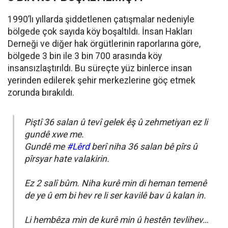
1990’lı yıllarda şiddetlenen çatışmalar nedeniyle
bölgede çok sayıda köy boşaltıldı. İnsan Hakları
Derneği ve diğer hak örgütlerinin raporlarına göre,
bölgede 3 bin ile 3 bin 700 arasında köy
insansızlaştırıldı. Bu süreçte yüz binlerce insan
yerinden edilerek şehir merkezlerine göç etmek
zorunda bırakıldı.
Piştî 36 salan û tevî gelek êş û zehmetiyan ez li
gundê xwe me.
Gundê me
#Lêrd
berî niha 36 salan bê pîrs û
pîrsyar hate valakirin.
Ez 2 salî bûm. Niha kurê min di heman temenê
de ye û em bi hev re li ser kavilê bav û kalan in.
Li hembêza min de kurê min û hestên tevlihev…