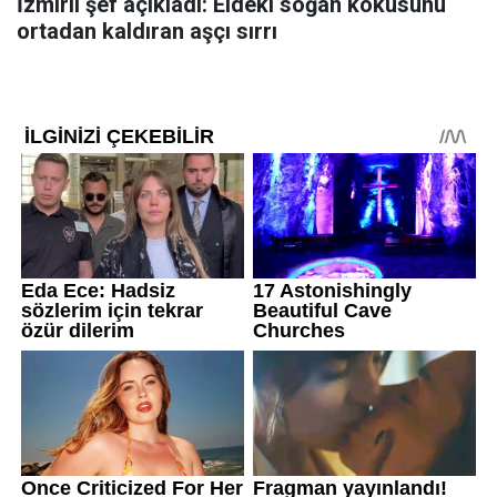
İzmirli şef açıkladı: Eldeki soğan kokusunu
ortadan kaldıran aşçı sırrı