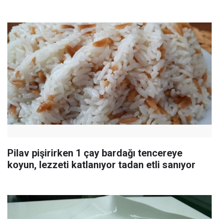
Pilav pişirirken 1 çay bardağı tencereye
koyun, lezzeti katlanıyor tadan etli sanıyor