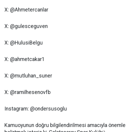
X: @Ahmetercanlar
X: @gulesceguven
X: @HulusiBelgu
X: @ahmetcakar1
X: @mutluhan_suner
X: @ramilhesenovfb
Instagram: @ondersusoglu
Kamuoyunun doğru bilgilendirilmesi amacıyla önemle