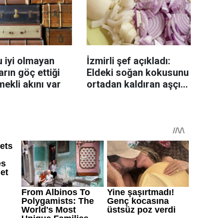
 iyi olmayan
İzmirli şef açıkladı:
rın göç ettiği
Eldeki soğan kokusunu
mekli akını var
ortadan kaldıran aşçı
sırrı