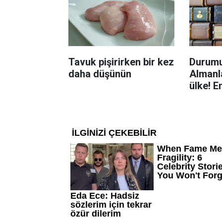
Tavuk pişirirken bir kez
Durumu
daha düşünün
Almanla
ülke! E