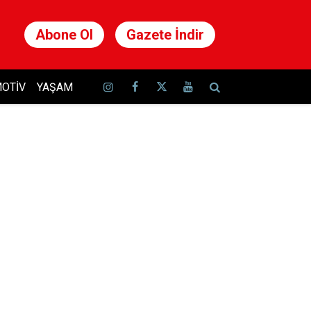
Abone Ol
Gazete İndir
OTIV
YAŞAM