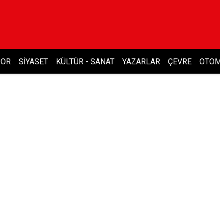
POR
SIYASET
KÜLTÜR - SANAT
YAZARLAR
ÇEVRE
OTOM