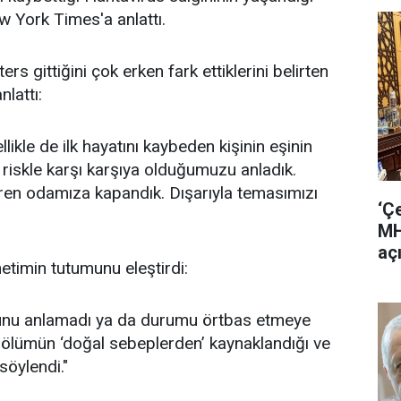
w York Times'a anlattı.
rs gittiğini çok erken fark ettiklerini belirten
lattı:
kle de ilk hayatını kaybeden kişinin eşinin
iskle karşı karşıya olduğumuzu anladık.
ren odamıza kapandık. Dışarıyla temasımızı
‘Ç
MH
aç
etimin tutumunu eleştirdi:
ğunu anlamadı ya da durumu örtbas etmeye
lk ölümün ‘doğal sebeplerden’ kaynaklandığı ve
söylendi."