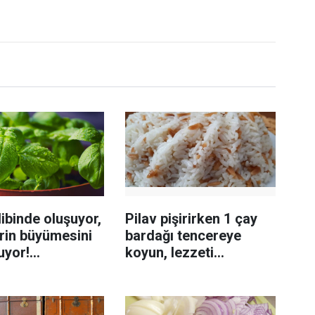
ibinde oluşuyor,
Pilav pişirirken 1 çay
rin büyümesini
bardağı tencereye
uyor!
koyun, lezzeti
enmeyi önleme
katlanıyor tadan etli
sanıyor