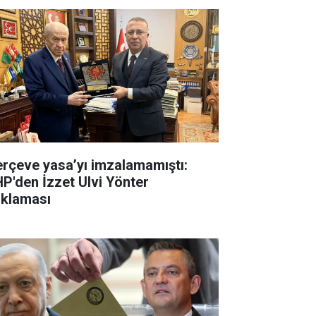
erçeve yasa’yı imzalamamıştı:
P'den İzzet Ulvi Yönter
ıklaması