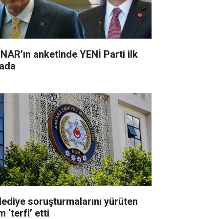
NAR’ın anketinde YENİ Parti ilk
rada
lediye soruşturmalarını yürüten
m ‘terfi’ etti