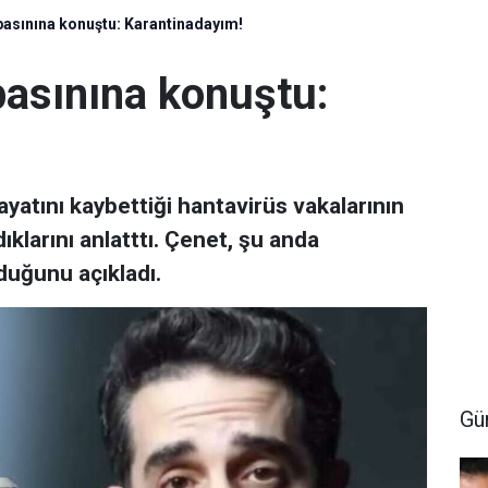
basınına konuştu: Karantinadayım!
asınına konuştu:
yatını kaybettiği hantavirüs vakalarının
klarını anlatttı. Çenet, şu anda
duğunu açıkladı.
Gü