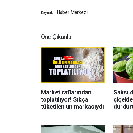
Haber Merkezi
Kaynak:
Öne Çıkanlar
Market raflarından
Saksı d
toplatılıyor! Sıkça
çiçekle
tüketilen un markasıydı
durdur
Böcekl
yolu