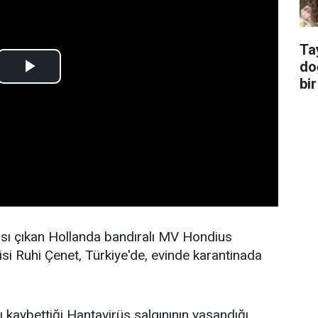
Ta
do
bir
sı çıkan Hollanda bandıralı MV Hondius
isi Ruhi Çenet, Türkiye'de, evinde karantinada
ı kaybettiği Hantavirüs salgınının yaşandığı