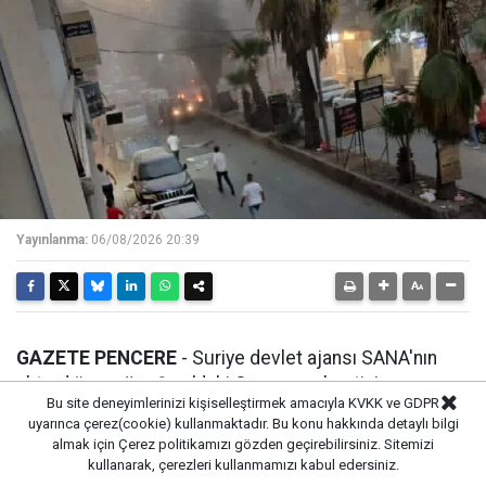
Yayınlanma:
06/08/2026 20:39
GAZETE PENCERE
- Suriye devlet ajansı SANA'nın
aktardığına göre Şam'daki Ceramana kentinin
Bu site deneyimlerinizi kişiselleştirmek amacıyla KVKK ve GDPR
girişindeki bir güvenlik noktasına yönelik saldırıda üç
uyarınca çerez(cookie) kullanmaktadır. Bu konu hakkında detaylı bilgi
Güvenlik Gücü mensubu yaralandı. Saldırganlardan biri
almak için
Çerez politikamızı
gözden geçirebilirsiniz. Sitemizi
olay sırasında hayatını kaybederken, diğeri gözaltına
kullanarak, çerezleri kullanmamızı kabul edersiniz.