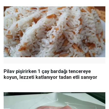
Pilav pişirirken 1 çay bardağı tencereye
koyun, lezzeti katlanıyor tadan etli sanıyor