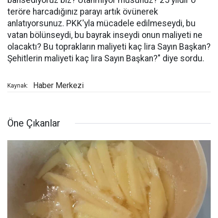
bahsediyoruz biz? Utanmıyor musunuz? 25 yıldır o
teröre harcadığınız parayı artık övünerek
anlatıyorsunuz. PKK'yla mücadele edilmeseydi, bu
vatan bölünseydi, bu bayrak inseydi onun maliyeti ne
olacaktı? Bu toprakların maliyeti kaç lira Sayın Başkan?
Şehitlerin maliyeti kaç lira Sayın Başkan?" diye sordu.
Haber Merkezi
Kaynak:
Öne Çıkanlar