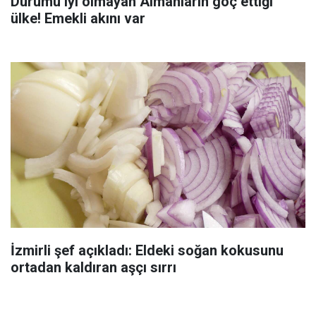
Durumu iyi olmayan Almanların göç ettiği
ülke! Emekli akını var
İzmirli şef açıkladı: Eldeki soğan kokusunu
ortadan kaldıran aşçı sırrı