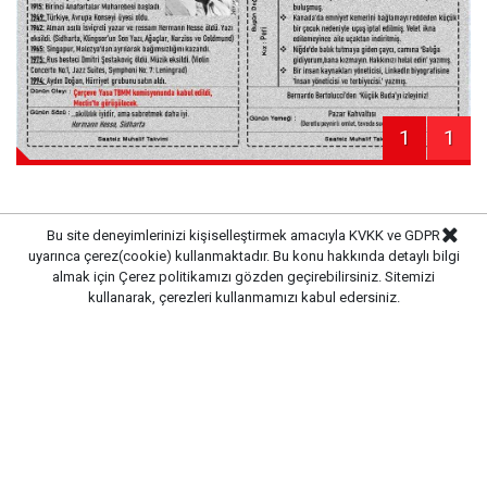
1
1
Bu site deneyimlerinizi kişiselleştirmek amacıyla KVKK ve GDPR
uyarınca çerez(cookie) kullanmaktadır. Bu konu hakkında detaylı bilgi
Haber Merkezi
Kaynak:
almak için
Çerez politikamızı
gözden geçirebilirsiniz. Sitemizi
kullanarak, çerezleri kullanmamızı kabul edersiniz.
Gazete Pencere © 2019
Ana Sayfa
Künye
İletişim
Gizlilik İlkeleri
Sitene Ekle