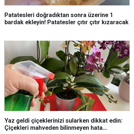
Patatesleri doğradıktan sonra üzerine 1
bardak ekleyin! Patatesler çıtır çıtır kızaracak
Yaz geldi çiçeklerinizi sularken dikkat edin:
Çiçekleri mahveden bilinmeyen hata...