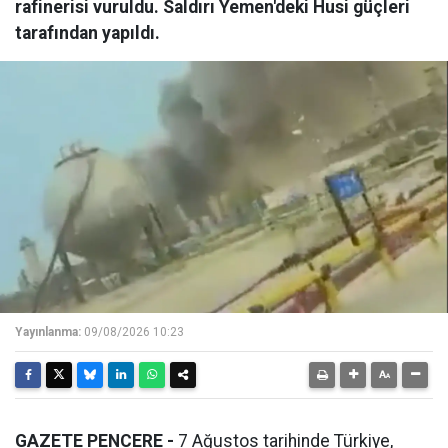
rafinerisi vuruldu. Saldırı Yemen'deki Husi güçleri
tarafından yapıldı.
Yayınlanma:
09/08/2026 10:23
GAZETE PENCERE -
7 Ağustos tarihinde Türkiye,