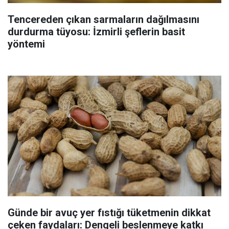
Tencereden çıkan sarmaların dağılmasını
durdurma tüyosu: İzmirli şeflerin basit
yöntemi
Günde bir avuç yer fıstığı tüketmenin dikkat
çeken faydaları: Dengeli beslenmeye katkı