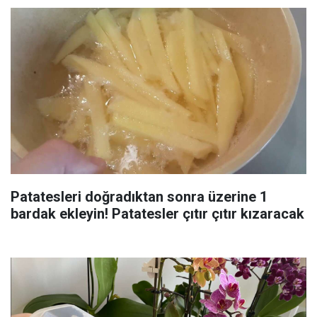
Patatesleri doğradıktan sonra üzerine 1
bardak ekleyin! Patatesler çıtır çıtır kızaracak