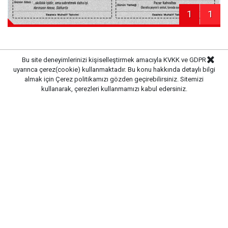
1
1
Bu site deneyimlerinizi kişiselleştirmek amacıyla KVKK ve GDPR
uyarınca çerez(cookie) kullanmaktadır. Bu konu hakkında detaylı bilgi
Haber Merkezi
Kaynak:
almak için
Çerez politikamızı
gözden geçirebilirsiniz. Sitemizi
kullanarak, çerezleri kullanmamızı kabul edersiniz.
Gazete Pencere © 2019
Ana Sayfa
Künye
İletişim
Gizlilik İlkeleri
Sitene Ekle
CM Bilişim