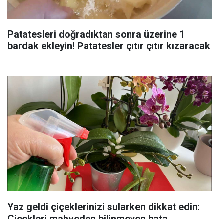
Patatesleri doğradıktan sonra üzerine 1
bardak ekleyin! Patatesler çıtır çıtır kızaracak
Yaz geldi çiçeklerinizi sularken dikkat edin:
Çiçekleri mahveden bilinmeyen hata...