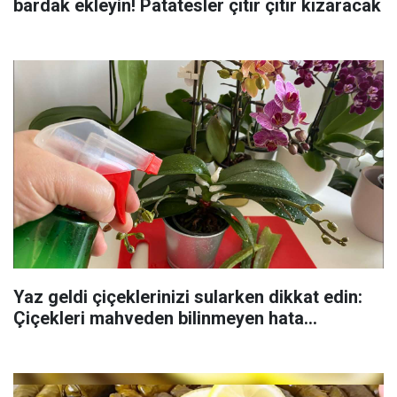
bardak ekleyin! Patatesler çıtır çıtır kızaracak
Yaz geldi çiçeklerinizi sularken dikkat edin:
Çiçekleri mahveden bilinmeyen hata...