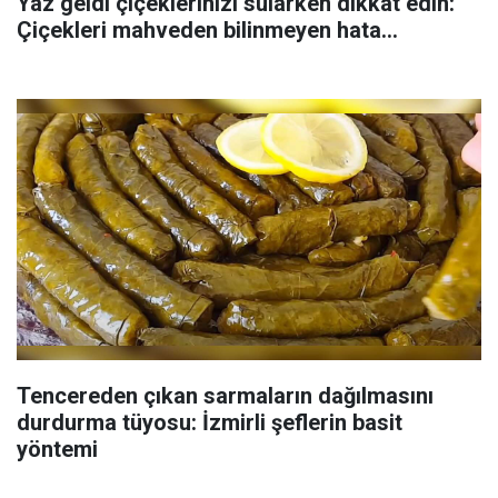
Yaz geldi çiçeklerinizi sularken dikkat edin:
Çiçekleri mahveden bilinmeyen hata...
Tencereden çıkan sarmaların dağılmasını
durdurma tüyosu: İzmirli şeflerin basit
yöntemi