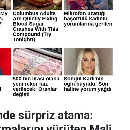
nde sürpriz atama:
rmalarını yürüten Mali