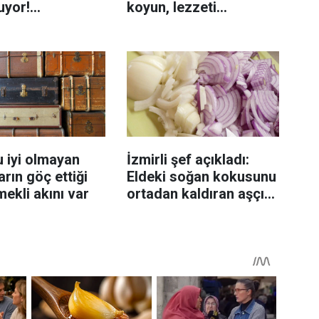
uyor!
koyun, lezzeti
enmeyi önleme
katlanıyor tadan etli
sanıyor
 iyi olmayan
İzmirli şef açıkladı:
rın göç ettiği
Eldeki soğan kokusunu
mekli akını var
ortadan kaldıran aşçı
sırrı