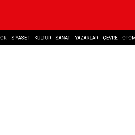
POR
SIYASET
KÜLTÜR - SANAT
YAZARLAR
ÇEVRE
OTOM