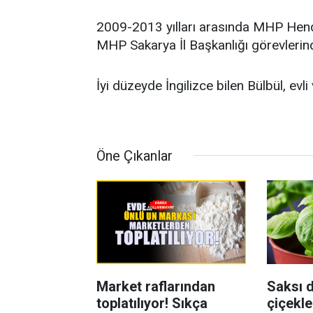
2009-2013 yılları arasında MHP Hende
MHP Sakarya İl Başkanlığı görevlerin
İyi düzeyde İngilizce bilen Bülbül, evl
Öne Çıkanlar
Market raflarından
Saksı d
toplatılıyor! Sıkça
çiçekle