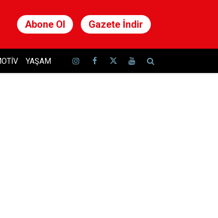
Abone Ol
Gazete İndir
OTIV
YAŞAM