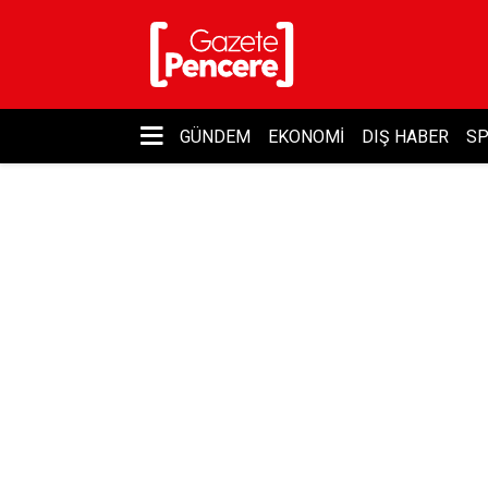
GÜNDEM
EKONOMI
DIŞ HABER
S