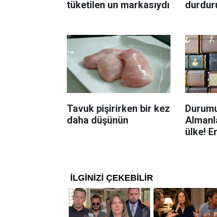
tüketilen un markasıydı
durdur
Böcekl
yolu
Tavuk pişirirken bir kez
Durumu
daha düşünün
Almanla
ülke! E