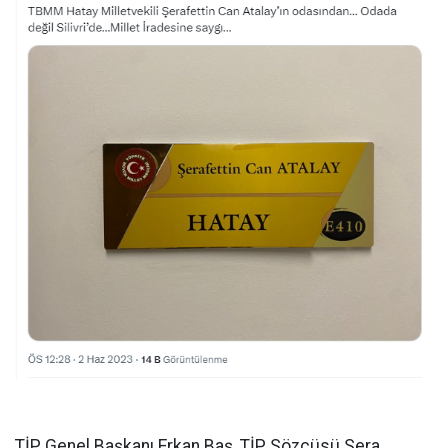
TİP Genel Başkanı Erkan Baş, TİP Sözcüsü Sera