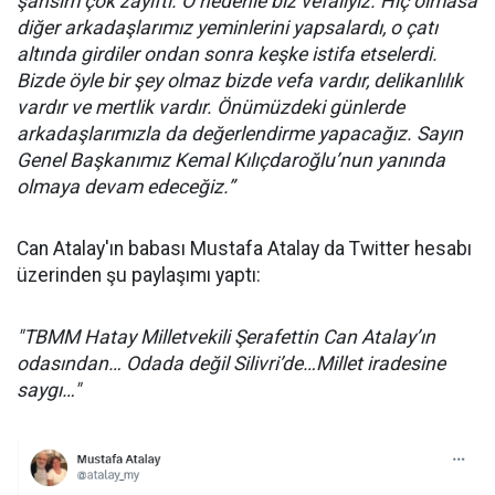
şansım çok zayıftı. O nedenle biz vefalıyız. Hiç olmasa
diğer arkadaşlarımız yeminlerini yapsalardı, o çatı
altında girdiler ondan sonra keşke istifa etselerdi.
Bizde öyle bir şey olmaz bizde vefa vardır, delikanlılık
vardır ve mertlik vardır. Önümüzdeki günlerde
arkadaşlarımızla da değerlendirme yapacağız. Sayın
Genel Başkanımız Kemal Kılıçdaroğlu’nun yanında
olmaya devam edeceğiz.”
Can Atalay'ın babası Mustafa Atalay da Twitter hesabı
üzerinden şu paylaşımı yaptı:
"TBMM Hatay Milletvekili Şerafettin Can Atalay’ın
odasından… Odada değil Silivri’de…Millet iradesine
saygı…"