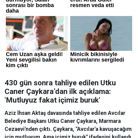
430 gün sonra tahliye edilen Utku
Caner Çaykara’dan ilk açıklama:
'Mutluyuz fakat içimiz buruk'
Aziz İhsan Aktaş davasında tahliye edilen Avcılar
Belediye Başkanı Utku Caner Çaykara, Marmara
Cezaevi'nden çıktı. Çaykara, "Avcılar'a kavuşacağım
için mutluyum. Ama içimiz buruk" ifadesini kullandı.