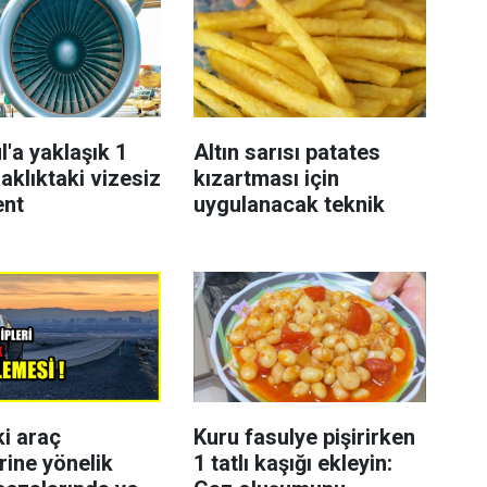
l'a yaklaşık 1
Altın sarısı patates
aklıktaki vizesiz
kızartması için
ent
uygulanacak teknik
ki araç
Kuru fasulye pişirirken
rine yönelik
1 tatlı kaşığı ekleyin: