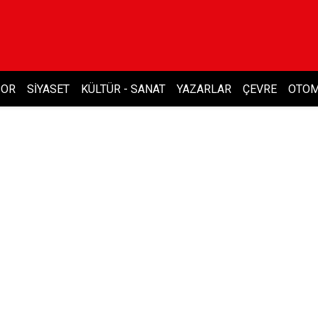
POR
SIYASET
KÜLTÜR - SANAT
YAZARLAR
ÇEVRE
OTOM