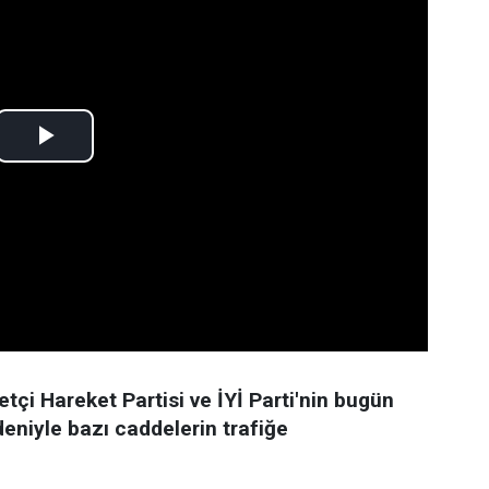
çi Hareket Partisi ve İYİ Parti'nin bugün
eniyle bazı caddelerin trafiğe