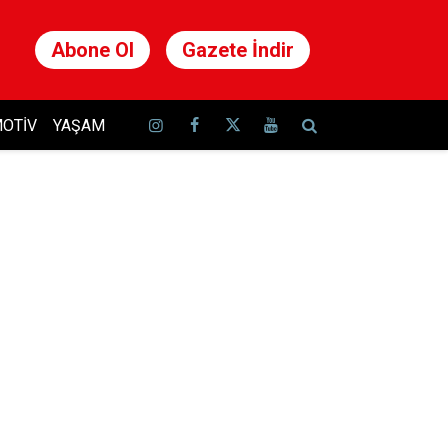
Abone Ol
Gazete İndir
OTIV
YAŞAM