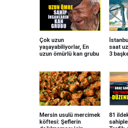
Çok uzun
İstanbu
yaşayabiliyorlar, En
saat uz
uzun ömürlü kan grubu
3 başk
Mersin usulü mercimek
81 ilde
köftesi: Şeflerin
sahiple