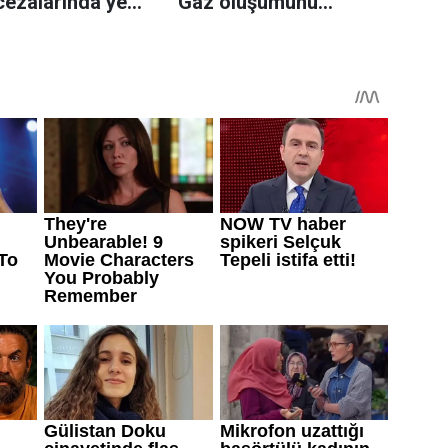
cezalarında yeni
Gaz oluşumunu
azaltmaya yardımcı
olabiliyor