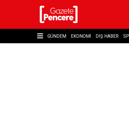
GÜNDEM
EKONOMI
DIŞ HABER
S