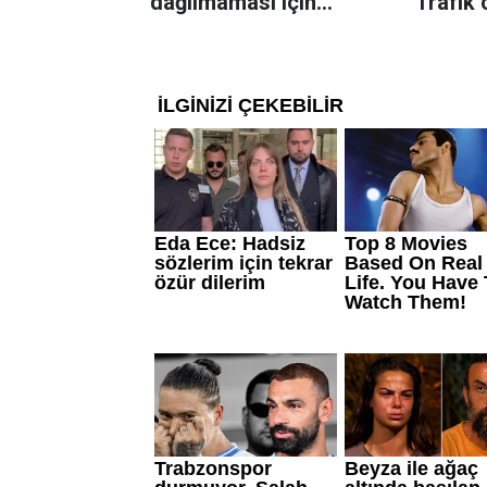
dağılmaması için
Trafik 
uyguladığı yöntem
karar