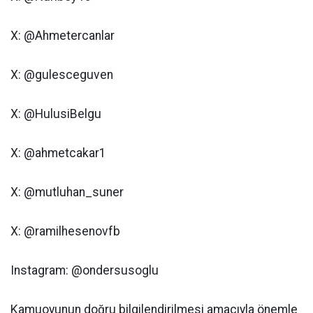
X: @Ahmetercanlar
X: @gulesceguven
X: @HulusiBelgu
X: @ahmetcakar1
X: @mutluhan_suner
X: @ramilhesenovfb
Instagram: @ondersusoglu
Kamuoyunun doğru bilgilendirilmesi amacıyla önemle