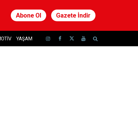
Abone Ol
Gazete İndir
OTIV
YAŞAM