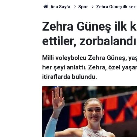
Ana Sayfa
Spor
Zehra Güneş ilk kez 
Zehra Güneş ilk k
ettiler, zorbaland
Milli voleybolcu Zehra Güneş, yaşan
her şeyi anlattı. Zehra, özel yaş
itiraflarda bulundu.