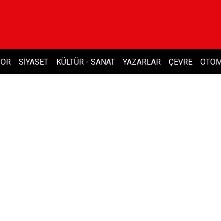
POR
SIYASET
KÜLTÜR - SANAT
YAZARLAR
ÇEVRE
OTOM