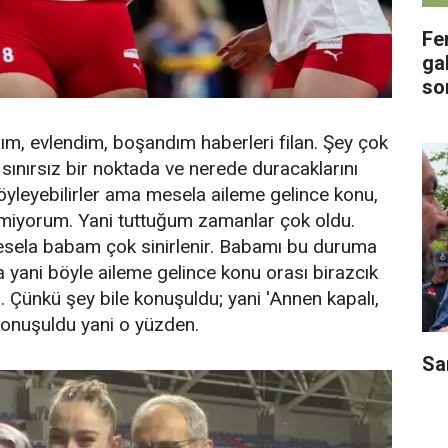
Fe
gal
so
dım, evlendim, boşandım haberleri filan. Şey çok
sınırsız bir noktada ve nerede duracaklarını
 söyleyebilirler ama mesela aileme gelince konu,
ilmiyorum. Yani tuttuğum zamanlar çok oldu.
esela babam çok sinirlenir. Babamı bu duruma
 yani böyle aileme gelince konu orası birazcık
n. Çünkü şey bile konuşuldu; yani 'Annen kapalı,
konuşuldu yani o yüzden.
Sa