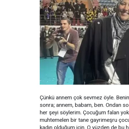
Çünkü annem çok sevmez öyle. Benim 
sonra; annem, babam, ben. Ondan son
her şeyi söylerim. Çocuğum falan yok
muhtemelen bir tane gayrimeşru çoc
kadın olduğum için. O yüzden de bu h