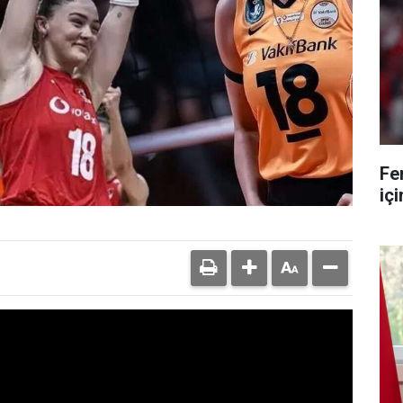
Fe
iç