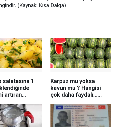
ngindir. (Kaynak: Kısa Dalga)
 salatasına 1
Karpuz mu yoksa
klendiğinde
kavun mu ? Hangisi
ni artıran
çok daha faydalı...
e! Tüm şefler
Uzmanlar ne diyor?
r