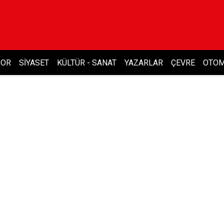
POR
SIYASET
KÜLTÜR - SANAT
YAZARLAR
ÇEVRE
OTOM