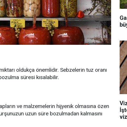
Ga
büy
iktarı oldukça önemlidir. Sebzelerin tuz oranı
zulma süresi kısalabilir.
Viz
kapların ve malzemelerin hijyenik olmasına özen
İş
k turşunuzun uzun süre bozulmadan kalmasını
viz