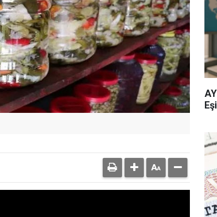
AY
Eşi