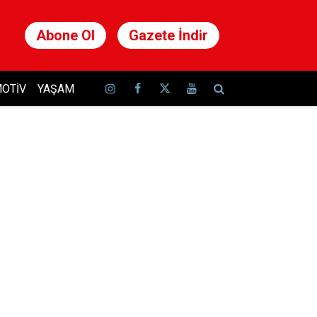
Abone Ol
Gazete İndir
OTIV
YAŞAM