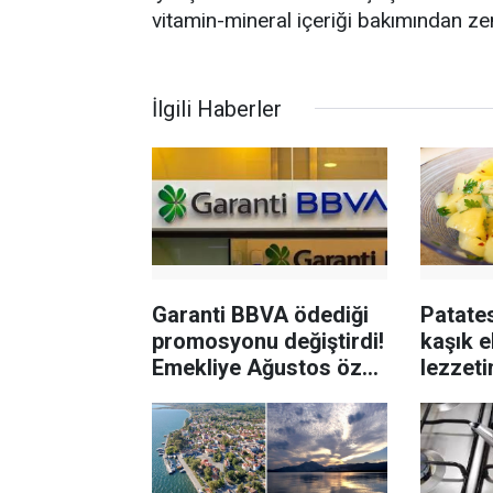
vitamin-mineral içeriği bakımından ze
İlgili Haberler
Garanti BBVA ödediği
Patates
promosyonu değiştirdi!
kaşık e
Emekliye Ağustos özel
lezzeti
promosyonu
malzem
yapıyo