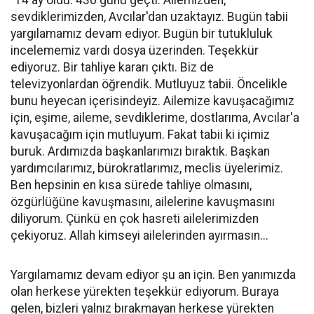
"14 ay oldu. 430 günü geçti. Ailemizden,
sevdiklerimizden, Avcılar'dan uzaktayız. Bugün tabii
yargılamamız devam ediyor. Bugün bir tutukluluk
incelememiz vardı dosya üzerinden. Teşekkür
ediyoruz. Bir tahliye kararı çıktı. Biz de
televizyonlardan öğrendik. Mutluyuz tabii. Öncelikle
bunu heyecan içerisindeyiz. Ailemize kavuşacağımız
için, eşime, aileme, sevdiklerime, dostlarıma, Avcılar'a
kavuşacağım için mutluyum. Fakat tabii ki içimiz
buruk. Ardımızda başkanlarımızı bıraktık. Başkan
yardımcılarımız, bürokratlarımız, meclis üyelerimiz.
Ben hepsinin en kısa sürede tahliye olmasını,
özgürlüğüne kavuşmasını, ailelerine kavuşmasını
diliyorum. Çünkü en çok hasreti ailelerimizden
çekiyoruz. Allah kimseyi ailelerinden ayırmasın...
Yargılamamız devam ediyor şu an için. Ben yanımızda
olan herkese yürekten teşekkür ediyorum. Buraya
gelen, bizleri yalnız bırakmayan herkese yürekten