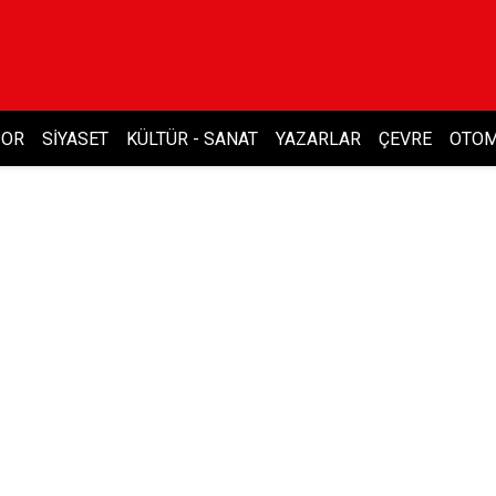
POR
SIYASET
KÜLTÜR - SANAT
YAZARLAR
ÇEVRE
OTOM