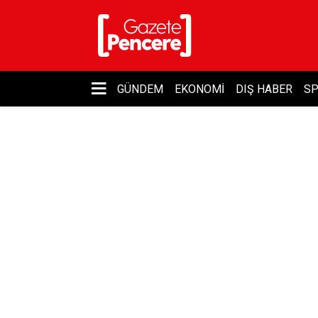
GÜNDEM
EKONOMI
DIŞ HABER
S