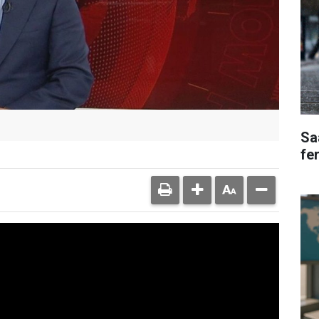
Saa
fe