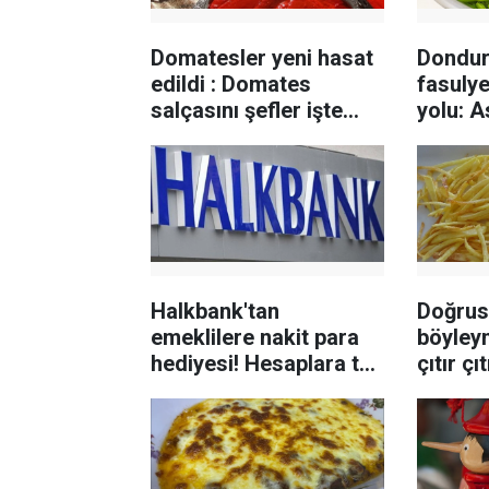
Domatesler yeni hasat
Dondur
edildi : Domates
fasuly
salçasını şefler işte
yolu: 
böyle hazırlıyor
sorunu
Halkbank'tan
Doğrus
emeklilere nakit para
böyleym
hediyesi! Hesaplara tek
çıtır çı
imzayla yatıyor
tüyosu