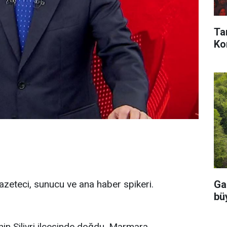
Ta
Kon
gazeteci, sunucu ve ana haber spikeri.
Ga
büy
inin Silivri ilçesinde doğdu. Marmara