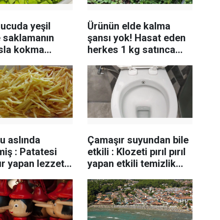
ucuda yeşil
Ürünün elde kalma
e saklamanın
şansı yok! Hasat eden
Asla kokma
herkes 1 kg satınca
 da olmuyor
zengin oluyor
u aslında
Çamaşır suyundan bile
iş : Patatesi
etkili : Klozeti pırıl pırıl
tır yapan lezzet
yapan etkili temizlik
tüyosu