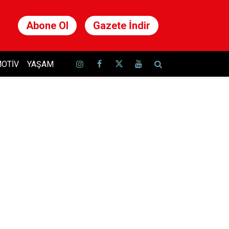
Abone Ol
Gazete İndir
OTIV
YAŞAM