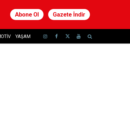
Abone Ol
Gazete İndir
OTIV
YAŞAM