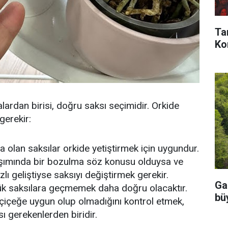
Ta
Kon
alardan birisi, doğru saksı seçimidir. Orkide
gerekir:
 olan saksılar orkide yetiştirmek için uygundur.
rışımında bir bozulma söz konusu olduysa ve
lı geliştiyse saksıyı değiştirmek gerekir.
Ga
yük saksılara geçmemek daha doğru olacaktır.
büy
n çiçeğe uygun olup olmadığını kontrol etmek,
sı gerekenlerden biridir.