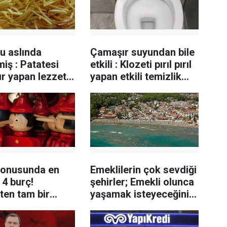
u aslında
Çamaşır suyundan bile
iş : Patatesi
etkili : Klozeti pırıl pırıl
tır yapan lezzet
yapan etkili temizlik
tüyosu
konusunda en
Emeklilerin çok sevdiği
4 burç!
şehirler; Emekli olunca
ten tam bir
yaşamak isteyeceğiniz
ler
5 şehir