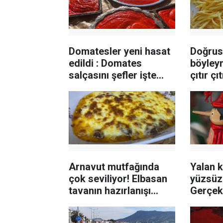
Domatesler yeni hasat
Doğrus
edildi : Domates
böyleym
salçasını şefler işte
çıtır çı
böyle hazırlıyor
tüyosu
Arnavut mutfağında
Yalan 
çok seviliyor! Elbasan
yüzsüz 
tavanın hazırlanışı
Gerçek
böyle daha kolay
felaket