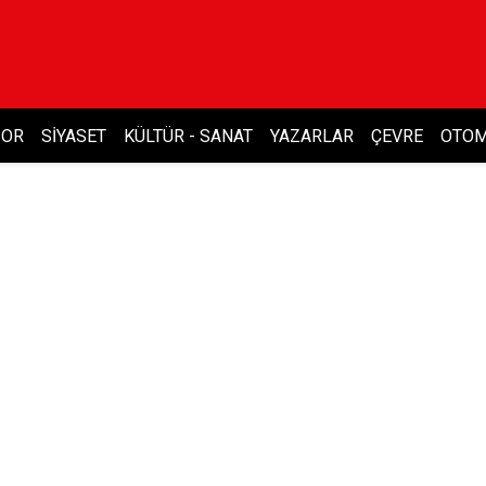
POR
SIYASET
KÜLTÜR - SANAT
YAZARLAR
ÇEVRE
OTOM