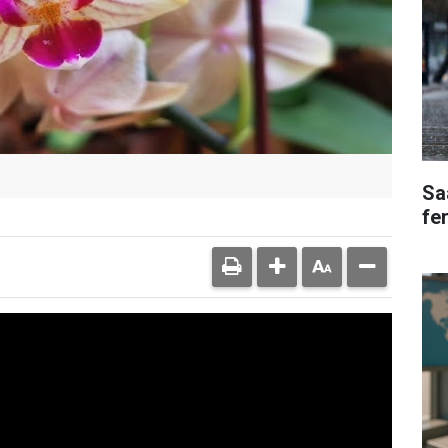
Saa
fe