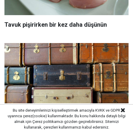
Tavuk pişirirken bir kez daha düşünün
Bu site deneyimlerinizi kişiselleştirmek amacıyla KVKK ve GDPR
uyarınca çerez(cookie) kullanmaktadır. Bu konu hakkında detaylı bilgi
Durumu iyi olmayan Almanların göç ettiği
almak için
Çerez politikamızı
gözden geçirebilirsiniz. Sitemizi
kullanarak, çerezleri kullanmamızı kabul edersiniz.
ülke! Emekli akını var