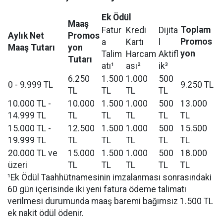
Ek Ödül
Maaş
Toplam
Fatur
Kredi
Dijita
Aylık Net
Promos
Promos
a
Kartı
l
Maaş Tutarı
yon
yon
Talim
Harcam
Aktifl
Tutarı
atı¹
ası²
ik³
6.250
1.500
1.000
500
0 - 9.999 TL
9.250 TL
TL
TL
TL
TL
10.000 TL -
10.000
1.500
1.000
500
13.000
14.999 TL
TL
TL
TL
TL
TL
15.000 TL -
12.500
1.500
1.000
500
15.500
19.999 TL
TL
TL
TL
TL
TL
20.000 TL ve
15.000
1.500
1.000
500
18.000
üzeri
TL
TL
TL
TL
TL
¹Ek Ödül Taahhütnamesinin imzalanması sonrasındaki
60 gün içerisinde iki yeni fatura ödeme talimatı
verilmesi durumunda maaş baremi bağımsız 1.500 TL
ek nakit ödül ödenir.