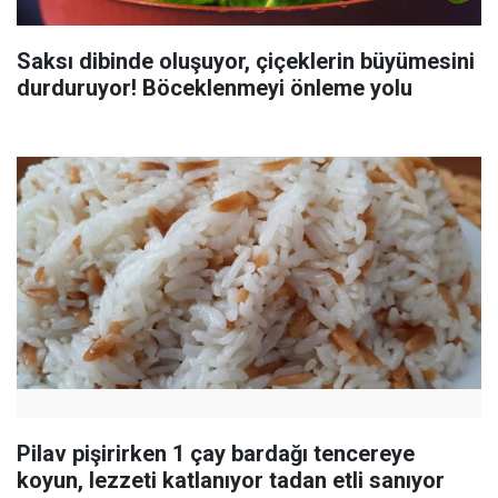
Saksı dibinde oluşuyor, çiçeklerin büyümesini
durduruyor! Böceklenmeyi önleme yolu
Pilav pişirirken 1 çay bardağı tencereye
koyun, lezzeti katlanıyor tadan etli sanıyor