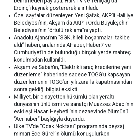
belirtmeden paylaştı; Halk TV ve Yeniçağ da
Erdinç’i kaynak göstererek alıntıladı.
Özel sayfalar düzenleyen Yeni Şafak, AKP’li Haliliye
Belediyesi’nin, Akşam da AKP’li Ordu Büyükşehir
Belediyesi’nin “örtülü reklamı”nı yaptı.
Anadolu Ajansı’nın “SGK, hileli boşanmaları takibe
aldı” haberi, aralarında AHaber, Haber7 ve
Cumhuriyet’in de bulunduğu birçok yerde mahreç
konulmadan kullanıldı.
Akşam ve Sabah’ın, “Elektrikli araç kredilerine yeni
düzenleme” haberinde sadece TOGG’u kapsayan
düzenlemenin TOGG’un yılı zararla kapatmasından
sonra geldiği bilgisi eksikti.
Milliyet, bir cinayetten hükümlü olan yeraltı
dünyasının ünlü ismi ve sanatçı Muazzez Abacı’nın
eski eşi Hasan Heybetli’nin cezaevinde ölümünü
“Acı haber” başlığıyla duyurdu.
Ülke TV’de “Odak Noktası” programında peyzaj
mimarı Ece Gürel’in ölümü konuşulurken