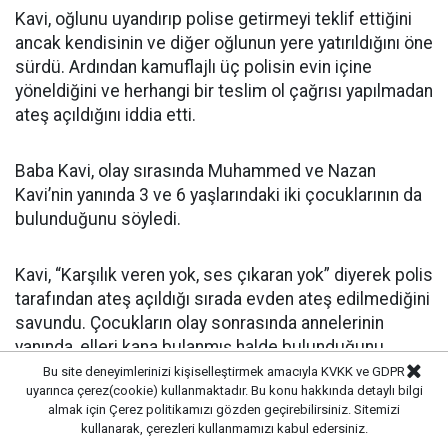
Kavi, oğlunu uyandırıp polise getirmeyi teklif ettiğini
ancak kendisinin ve diğer oğlunun yere yatırıldığını öne
sürdü. Ardından kamuflajlı üç polisin evin içine
yöneldiğini ve herhangi bir teslim ol çağrısı yapılmadan
ateş açıldığını iddia etti.
Baba Kavi, olay sırasında Muhammed ve Nazan
Kavi’nin yanında 3 ve 6 yaşlarındaki iki çocuklarının da
bulunduğunu söyledi.
Kavi, “Karşılık veren yok, ses çıkaran yok” diyerek polis
tarafından ateş açıldığı sırada evden ateş edilmediğini
savundu. Çocukların olay sonrasında annelerinin
yanında, elleri kana bulanmış halde bulunduğunu
anlattı.
Bu site deneyimlerinizi kişiselleştirmek amacıyla KVKK ve GDPR
uyarınca çerez(cookie) kullanmaktadır. Bu konu hakkında detaylı bilgi
almak için
Çerez politikamızı
gözden geçirebilirsiniz. Sitemizi
POLİS KARŞI ATEŞ VAR DEMİŞTİ
kullanarak, çerezleri kullanmamızı kabul edersiniz.