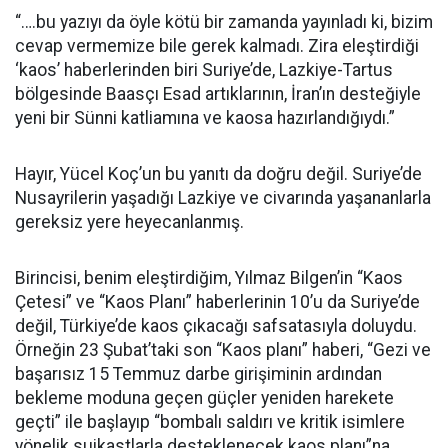
“….bu yazıyı da öyle kötü bir zamanda yayınladı ki, bizim
cevap vermemize bile gerek kalmadı. Zira eleştirdiği
‘kaos’ haberlerinden biri Suriye’de, Lazkiye-Tartus
bölgesinde Baasçı Esad artıklarının, İran’ın desteğiyle
yeni bir Sünni katliamına ve kaosa hazırlandığıydı.”
Hayır, Yücel Koç’un bu yanıtı da doğru değil. Suriye’de
Nusayrilerin yaşadığı Lazkiye ve civarında yaşananlarla
gereksiz yere heyecanlanmış.
Birincisi, benim eleştirdiğim, Yılmaz Bilgen’in “Kaos
Çetesi” ve “Kaos Planı” haberlerinin 10’u da Suriye’de
değil, Türkiye’de kaos çıkacağı safsatasıyla doluydu.
Örneğin 23 Şubat’taki son “Kaos planı” haberi, “Gezi ve
başarısız 15 Temmuz darbe girişiminin ardından
bekleme moduna geçen güçler yeniden harekete
geçti” ile başlayıp “bombalı saldırı ve kritik isimlere
yönelik suikastlarla desteklenecek kaos planı”na