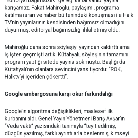
“Editöryal bağımsızlık” gereği kanal sahibi yayına
karışamaz. Fakat Mahiroğlu, paylaşımı, programa
katılma ısrarı ve haber bültenindeki konuşması ile Halk
TV’nin yayınlarının kendisinden bağımsız olmadığını
duyurmuş; editoryal bağımsızlığı ihlal etmiş oldu.
Mahiroğlu daha sonra söyleşiyi yayından kaldırttı ama
iş işten geçmişti artık. Kütahyalı, söyleşinin tamamını
program yaptığı sitede yayına sokmuştu. Başlığı da
Kütahyalı’nın olanlara sevincini yansıtıyordu: “ROK,
Halktv’yi içeriden çökertti”.
Google ambargosuna karşı okur farkındalığı
Google’ın algoritma değişiklikleri, maalesef ilk
kurbanını aldı. Genel Yayın Yönetmeni Barış Avşar’ın
“Veda vakti” yazısındaki tanımıyla “teyit edilmiş,
düzgün yazılmış, farklı ayrıntılarla beslenmiş, kimseyi