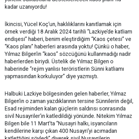
kadar uzanıyordu!
İkincisi, Yücel Koç’un, haklılıklarını kanıtlamak için
örnek verdiği 18 Aralık 2024 tarihli “Lazkiye’de katliam
endişesi” haberi, benim eleştirdiğim “Kaos çetesi” ve
“Kaos planı” haberleri arasında yoktu! Çünkü o haber,
Yılmaz Bilgen’in “kaos” sözcüğünü kullanmadığı nadir
haberlerden biriydi. Üstelik de Yılmaz Bilgen o
haberinde “rejim yanlısı teröristlerin Sünni katliamı
yapmasından korkuluyor” diye yazmıştı.
Halbuki Lazkiye bölgesinden gelen haberler, Yılmaz
Bilgen’in o zaman yazdıklarının tersine Sünnilerin değil,
Esad rejiminden kalan güçlerin saldırısı sonrasında
sivil Nusayriler’in katledildiği yönünde. Nitekim Yılmaz
Bilgen bile 11 Mart’ta “Nusayri halkı, isyancıların
kendilerine karşı çıkan 400 Nusayri’yi acımadan
katlettiğini söyledi” diyerek sivil Nusayrilerin