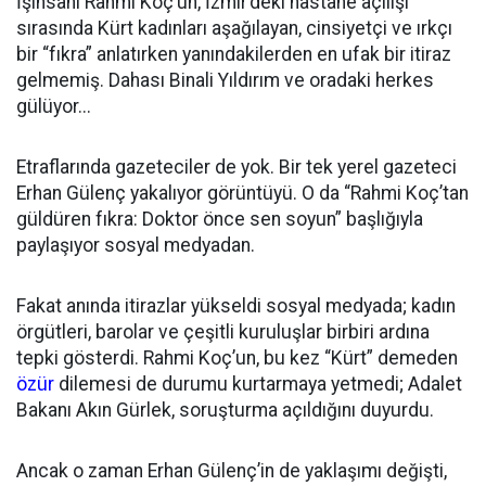
İşinsanı Rahmi Koç’un, İzmir’deki hastane açılışı
sırasında Kürt kadınları aşağılayan, cinsiyetçi ve ırkçı
bir “fıkra” anlatırken yanındakilerden en ufak bir itiraz
gelmemiş. Dahası Binali Yıldırım ve oradaki herkes
gülüyor...
Etraflarında gazeteciler de yok. Bir tek yerel gazeteci
Erhan Gülenç yakalıyor görüntüyü. O da “Rahmi Koç’tan
güldüren fıkra: Doktor önce sen soyun” başlığıyla
paylaşıyor sosyal medyadan.
Fakat anında itirazlar yükseldi sosyal medyada; kadın
örgütleri, barolar ve çeşitli kuruluşlar birbiri ardına
tepki gösterdi. Rahmi Koç’un, bu kez “Kürt” demeden
özür
dilemesi de durumu kurtarmaya yetmedi; Adalet
Bakanı Akın Gürlek, soruşturma açıldığını duyurdu.
Ancak o zaman Erhan Gülenç’in de yaklaşımı değişti,