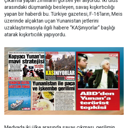
çıkarma yapan zırhlıların görseli yer alıyordu. İki ulus
arasındaki düşmanlığı besleyen, savaş kışkırtıcılığı
yapan bir haberdi bu. Türkiye gazetesi, F-16’ların, Meis
üzerinde alçaktan uçan Yunanistan jetlerini
uzaklaştırmasıyla ilgili habere “KAŞınıyorlar” başlığı
atarak kışkırtıcılık yapıyordu.
Medyada iki ülke arasında savaş çıkması, gerilimin