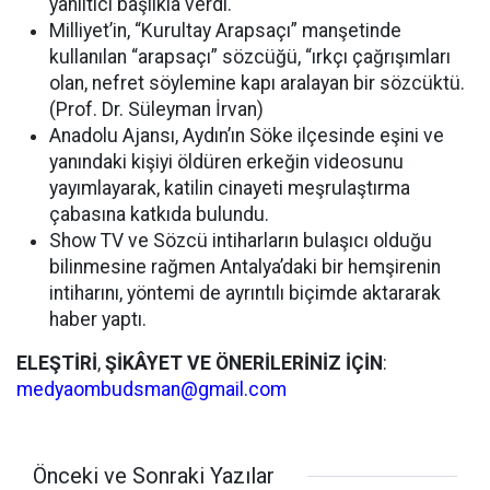
yanıltıcı başlıkla verdi.
Milliyet’in, “Kurultay Arapsaçı” manşetinde
kullanılan “arapsaçı” sözcüğü, “ırkçı çağrışımları
olan, nefret söylemine kapı aralayan bir sözcüktü.
(Prof. Dr. Süleyman İrvan)
Anadolu Ajansı, Aydın’ın Söke ilçesinde eşini ve
yanındaki kişiyi öldüren erkeğin videosunu
yayımlayarak, katilin cinayeti meşrulaştırma
çabasına katkıda bulundu.
Show TV ve Sözcü intiharların bulaşıcı olduğu
bilinmesine rağmen Antalya’daki bir hemşirenin
intiharını, yöntemi de ayrıntılı biçimde aktararak
haber yaptı.
ELEŞTİRİ
,
ŞİKÂYET
VE
ÖNERİLERİNİZ
İÇİN
:
medyaombudsman@gmail.com
Önceki ve Sonraki Yazılar