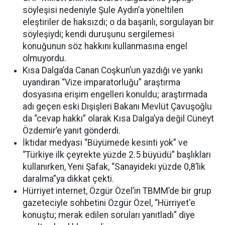
söyleşisi nedeniyle Şule Aydın’a yöneltilen
eleştiriler de haksızdı; o da başarılı, sorgulayan bir
söyleşiydi; kendi duruşunu sergilemesi
konuğunun söz hakkını kullanmasına engel
olmuyordu.
Kısa Dalga’da Canan Coşkun’un yazdığı ve yankı
uyandıran “Vize imparatorluğu” araştırma
dosyasına erişim engelleri konuldu; araştırmada
adı geçen eski Dışişleri Bakanı Mevlüt Çavuşoğlu
da “cevap hakkı” olarak Kısa Dalga’ya değil Cüneyt
Özdemir’e yanıt gönderdi.
İktidar medyası “Büyümede kesinti yok” ve
“Türkiye ilk çeyrekte yüzde 2.5 büyüdü” başlıkları
kullanırken, Yeni Şafak, “Sanayideki yüzde 0,8’lik
daralma”ya dikkat çekti.
Hürriyet internet, Özgür Özel’in TBMM’de bir grup
gazeteciyle sohbetini Özgür Özel, “Hürriyet'e
konuştu; merak edilen soruları yanıtladı” diye