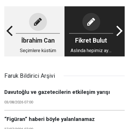
İbrahim Can
Fikret Bulut
Seçimlere küstüm
Aslında hepimiz aynı
mahallenin
çocuklarıydık. Peki ne
oldu bize?
Faruk Bildirici Arşivi
Davutoğlu ve gazetecilerin etkileşim yarışı
03/08/2026 07:00
“Figüran” haberi böyle yalanlanamaz