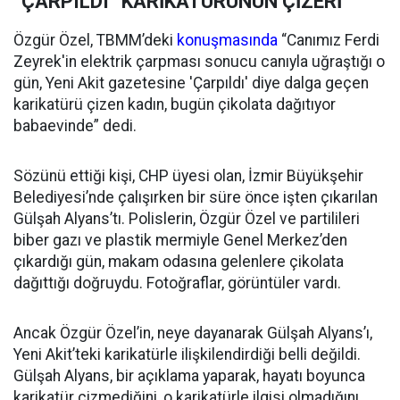
“ÇARPILDI” KARİKATÜRÜNÜN ÇİZERİ
Özgür Özel, TBMM’deki
konuşmasında
“Canımız Ferdi
Zeyrek'in elektrik çarpması sonucu canıyla uğraştığı o
gün, Yeni Akit gazetesine 'Çarpıldı' diye dalga geçen
karikatürü çizen kadın, bugün çikolata dağıtıyor
babaevinde” dedi.
Sözünü ettiği kişi, CHP üyesi olan, İzmir Büyükşehir
Belediyesi’nde çalışırken bir süre önce işten çıkarılan
Gülşah Alyans’tı. Polislerin, Özgür Özel ve partilileri
biber gazı ve plastik mermiyle Genel Merkez’den
çıkardığı gün, makam odasına gelenlere çikolata
dağıttığı doğruydu. Fotoğraflar, görüntüler vardı.
Ancak Özgür Özel’in, neye dayanarak Gülşah Alyans’ı,
Yeni Akit’teki karikatürle ilişkilendirdiği belli değildi.
Gülşah Alyans, bir açıklama yaparak, hayatı boyunca
karikatür çizmediğini, o karikatürle ilgisi olmadığını,