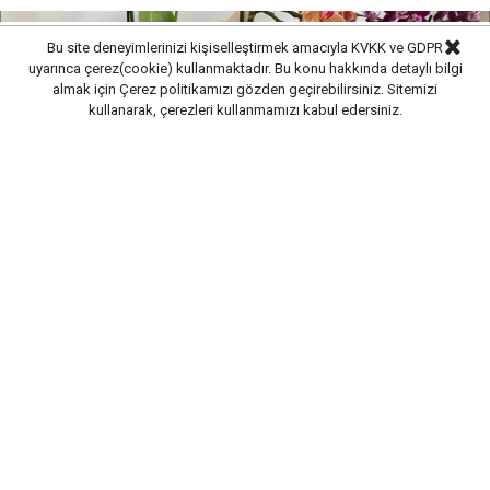
Bu site deneyimlerinizi kişiselleştirmek amacıyla KVKK ve GDPR
uyarınca çerez(cookie) kullanmaktadır. Bu konu hakkında detaylı bilgi
almak için
Çerez politikamızı
gözden geçirebilirsiniz. Sitemizi
kullanarak, çerezleri kullanmamızı kabul edersiniz.
Yayınlanma:
08/08/2026 00:17
Havalar ısındığı için çiçeklerin dibi çok çabuk soluyor.
Bu hata çiçeklerin köklerine zarar veriyor. Eğer
çiçeklerinizin dibi çabuk kurudu diye suluyorsanız