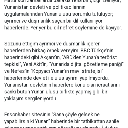
Hatta son zamanlarda daha da fena bir çizgi izleniyor;
Yunanistan devleti ve politikacılarının
uygulamalarından Yunan ulusu sorumlu tutuluyor;
ayrımcı ve düşmanlık saçan bir dil kullanılıyor
haberlerde. Yer yer bu dil nefret söylemine de kayıyor.
Sözünü ettiğim ayrımcı ve düşmanlık içeren
haberlerden birkaç örnek vereyim. BBC Türkçe’nin
haberindeki gibi Akşam’ın, “ABD’den Yunan’a terörist
tepkisi”, Yeni Akit’in, “Yunan’da dijital gözetleme paniği”
ve Nefes’in “Kopyacı Yunan’ın mavi stratejisi”
haberlerinde devlet ile ulus ayrımı yapılmıyordu.
Yunanistan devletinin haberlere konu olan icraatlarını
sanki bütün Yunan ulusu birlikte yapmış gibi bir
yaklaşım sergileniyordu.
Ensonhaber sitesinin “Sana şöyle gelsek ne
yapabilirsin ki Yunan” haberinde bir tatbikattan sahile