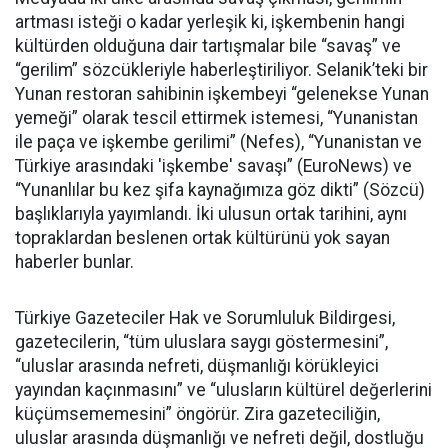
artması isteği o kadar yerleşik ki, işkembenin hangi
kültürden olduğuna dair tartışmalar bile “savaş” ve
“gerilim” sözcükleriyle haberleştiriliyor. Selanik’teki bir
Yunan restoran sahibinin işkembeyi “gelenekse Yunan
yemeği” olarak tescil ettirmek istemesi, “Yunanistan
ile paça ve işkembe gerilimi” (Nefes), “Yunanistan ve
Türkiye arasındaki 'işkembe' savaşı” (EuroNews) ve
“Yunanlılar bu kez şifa kaynağımıza göz dikti” (Sözcü)
başlıklarıyla yayımlandı. İki ulusun ortak tarihini, aynı
topraklardan beslenen ortak kültürünü yok sayan
haberler bunlar.
Türkiye Gazeteciler Hak ve Sorumluluk Bildirgesi,
gazetecilerin, “tüm uluslara saygı göstermesini”,
“uluslar arasında nefreti, düşmanlığı körükleyici
yayından kaçınmasını” ve “ulusların kültürel değerlerini
küçümsememesini” öngörür. Zira gazeteciliğin,
uluslar arasında düşmanlığı ve nefreti değil, dostluğu