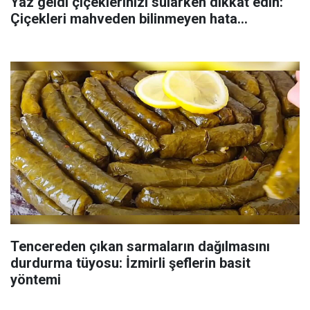
Yaz geldi çiçeklerinizi sularken dikkat edin:
Çiçekleri mahveden bilinmeyen hata...
Tencereden çıkan sarmaların dağılmasını
durdurma tüyosu: İzmirli şeflerin basit
yöntemi