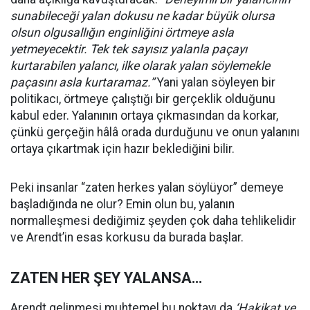
sunabileceği yalan dokusu ne kadar büyük olursa
olsun olgusallığın enginliğini örtmeye asla
yetmeyecektir. Tek tek sayısız yalanla paçayı
kurtarabilen yalancı, ilke olarak yalan söylemekle
paçasını asla kurtaramaz.”
Yani yalan söyleyen bir
politikacı, örtmeye çalıştığı bir gerçeklik olduğunu
kabul eder. Yalanının ortaya çıkmasından da korkar,
çünkü gerçeğin hâlâ orada durduğunu ve onun yalanını
ortaya çıkartmak için hazır beklediğini bilir.
Peki insanlar “zaten herkes yalan söylüyor” demeye
başladığında ne olur? Emin olun bu, yalanın
normalleşmesi dediğimiz şeyden çok daha tehlikelidir
ve Arendt’in esas korkusu da burada başlar.
ZATEN HER ŞEY YALANSA…
Arendt gelinmesi muhtemel bu noktayı da
‘Hakikat ve