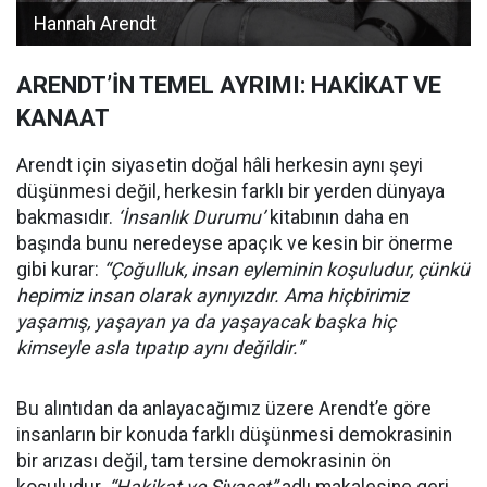
Hannah Arendt
ARENDT’İN TEMEL AYRIMI: HAKİKAT VE
KANAAT
Arendt için siyasetin doğal hâli herkesin aynı şeyi
düşünmesi değil, herkesin farklı bir yerden dünyaya
bakmasıdır.
‘İnsanlık Durumu’
kitabının daha en
başında bunu neredeyse apaçık ve kesin bir önerme
gibi kurar:
“Çoğulluk, insan eyleminin koşuludur, çünkü
hepimiz insan olarak aynıyızdır. Ama hiçbirimiz
yaşamış, yaşayan ya da yaşayacak başka hiç
kimseyle asla tıpatıp aynı değildir.”
Bu alıntıdan da anlayacağımız üzere Arendt’e göre
insanların bir konuda farklı düşünmesi demokrasinin
bir arızası değil, tam tersine demokrasinin ön
koşuludur.
“Hakikat ve Siyaset”
adlı makalesine geri