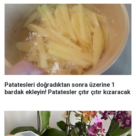
Patatesleri doğradıktan sonra üzerine 1
bardak ekleyin! Patatesler çıtır çıtır kızaracak