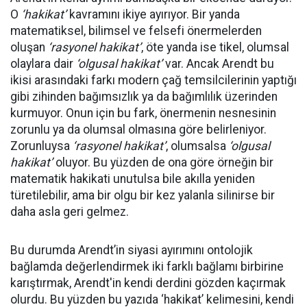
O
‘hakikat’
kavramını ikiye ayırıyor. Bir yanda
matematiksel, bilimsel ve felsefi önermelerden
oluşan
‘rasyonel hakikat’
, öte yanda ise tikel, olumsal
olaylara dair
‘olgusal hakikat’
var. Ancak Arendt bu
ikisi arasındaki farkı modern çağ temsilcilerinin yaptığı
gibi zihinden bağımsızlık ya da bağımlılık üzerinden
kurmuyor. Onun için bu fark, önermenin nesnesinin
zorunlu ya da olumsal olmasına göre belirleniyor.
Zorunluysa
‘rasyonel hakikat’
, olumsalsa
‘olgusal
hakikat’
oluyor. Bu yüzden de ona göre örneğin bir
matematik hakikati unutulsa bile akılla yeniden
türetilebilir, ama bir olgu bir kez yalanla silinirse bir
daha asla geri gelmez.
Bu durumda Arendt’in siyasi ayırımını ontolojik
bağlamda değerlendirmek iki farklı bağlamı birbirine
karıştırmak, Arendt'in kendi derdini gözden kaçırmak
olurdu. Bu yüzden bu yazıda ‘hakikat’ kelimesini, kendi