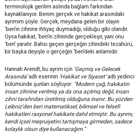
terminolojik gerilim aslında bağlam farkından
kaynaklanıyor. Benim gerçek ve hakikat arasındaki
ayrımım şöyle: Gerçek, meydana gelen bir olayın
‘ben’in zihnine ihtiyaç duymadığı, olduğu gibi olandır.
Oysa hakikat, ‘ben’in zihninde gerçekleşir, yani onu
‘ben’ yaratır. Bahsi geçen gerçeğin zihindeki tezahürü,
bir başka deyişle o gerçeğin ‘ben’deki anlamıdır.
Hannah Arendt, bu ayrım için
‘Geçmiş ve Gelecek
Arasında’
adlı eserinin
‘Hakikat ve Siyaset’
adlı yedinci
bölümünde şunları söylüyor:
“Modern çağ, hakikatin
insan zihnine verilmiş ya da ona açılmış değil, insan
zihni tarafından üretilmiş olduğuna inanır. Bu yüzden
Leibniz’den beri matematiksel, bilimsel ve felsefi
hakikatleri rasyonel hakikate dahil etmiştir. Bu ayrımı,
kendi içsel meşruiyetini tartışmaya girmeden, sadece
kolaylık olsun diye kullanacağım.”