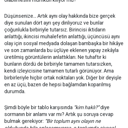
olabilmesini mümkün kılıyor mu?
Düşünsenize… Artık aynı olay hakkında bize gerçek
diye sunulan dört ayrı şey dinliyoruz ve bunlar
çoğunlukla birbiriyle tutarsız. Birincisi iktidarın
anlattığı, ikincisi muhalefetin anlattığı, üçüncüsü aynı
olay için sosyal medyada dolaşan bambaşka bir hikâye
ve son zamanlarda bu üçlüye eklenen yapay zekâyla
üretilmiş görüntülerin anlattıkları. Ne tuhaftır ki
bunların dördü de birbiriyle tamamen tutarsızken,
kendi izleyicisine tamamen tutarlı görünüyor. Ama
birbirleriyle hiçbir ortak noktaları yok. Diğer bir deyişle
en az üçü, bazen de hepsi bağlamdan koparılmış
durumda.
Şimdi böyle bir tablo karşısında
“kim haklı?”
diye
sormanın bir anlamı var mı? Artık şu soruya cevap
bulmak gerekiyor:
“Bir toplum aynı olayın ne