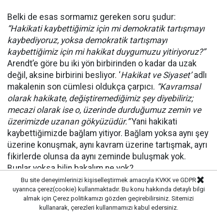
Belki de esas sormamız gereken soru şudur:
“Hakikati kaybettiğimiz için mi demokratik tartışmayı
kaybediyoruz, yoksa demokratik tartışmayı
kaybettiğimiz için mi hakikat duygumuzu yitiriyoruz?”
Arendt’e göre bu iki yön birbirinden o kadar da uzak
değil, aksine birbirini besliyor. ‘
Hakikat ve Siyaset’
adlı
makalenin son cümlesi oldukça çarpıcı.
“Kavramsal
olarak hakikate, değiştiremediğimiz şey diyebiliriz;
mecazi olarak ise o, üzerinde durduğumuz zemin ve
üzerimizde uzanan gökyüzüdür.”
Yani hakikati
kaybettiğimizde bağlam yitiyor. Bağlam yoksa aynı şey
üzerine konuşmak, aynı kavram üzerine tartışmak, ayrı
fikirlerde olunsa da aynı zeminde buluşmak yok.
Bunlar yoksa bilin bakalım ne yok?
Bu site deneyimlerinizi kişiselleştirmek amacıyla KVKK ve GDPR
uyarınca çerez(cookie) kullanmaktadır. Bu konu hakkında detaylı bilgi
Arendt’in bu son cümlesi aslında bize şunu söylüyor:
almak için
Çerez politikamızı
gözden geçirebilirsiniz. Sitemizi
Demokrasi yalnızca insanların konuşabilmesi değildir.
kullanarak, çerezleri kullanmamızı kabul edersiniz.