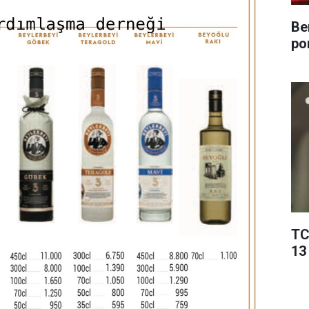
Be
po
TC
13