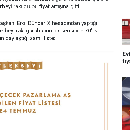
yi rakı grubu fiyat artışına gitti.
aşkanı Erol Dündar X hesabından yaptığı
lerbeyi rakı gurubunun bir serisinde 70’lik
n paylaştığı zamlı liste:
Ev
fiy