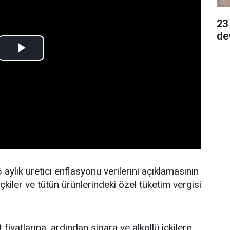
23
de
aylık üretici enflasyonu verilerini açıklamasının
içkiler ve tütün ürünlerindeki özel tüketim vergisi
fiyatlarına, ardından sigara ve alkollü içkilere