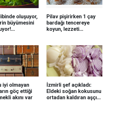
ibinde oluşuyor,
Pilav pişirirken 1 çay
rin büyümesini
bardağı tencereye
uyor!
koyun, lezzeti
enmeyi önleme
katlanıyor tadan etli
sanıyor
 iyi olmayan
İzmirli şef açıkladı:
rın göç ettiği
Eldeki soğan kokusunu
mekli akını var
ortadan kaldıran aşçı
sırrı