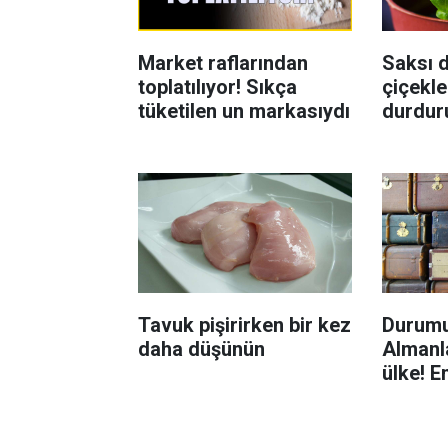
Market raflarından
Saksı d
toplatılıyor! Sıkça
çiçekle
tüketilen un markasıydı
durdur
Böcekl
yolu
Tavuk pişirirken bir kez
Durumu
daha düşünün
Almanla
ülke! E