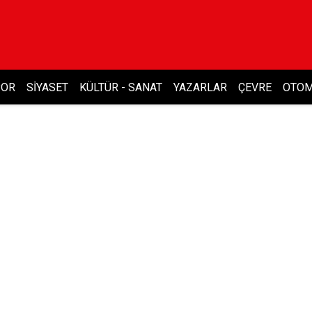
POR
SIYASET
KÜLTÜR - SANAT
YAZARLAR
ÇEVRE
OTOM