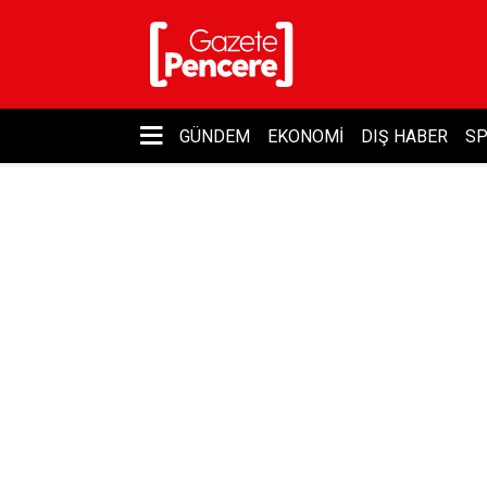
GÜNDEM
EKONOMI
DIŞ HABER
S