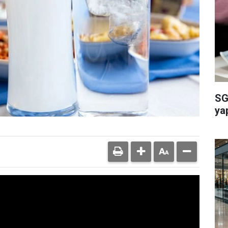
SG
ya