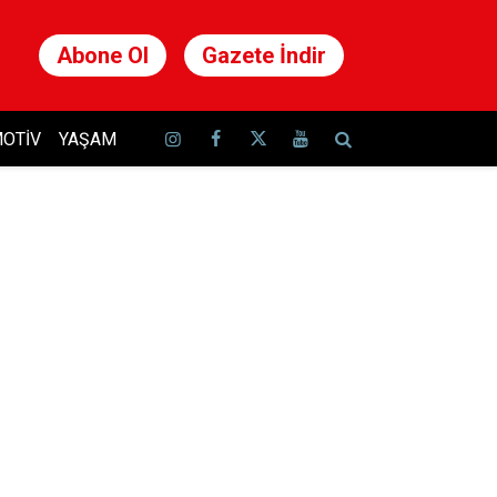
Abone Ol
Gazete İndir
OTIV
YAŞAM