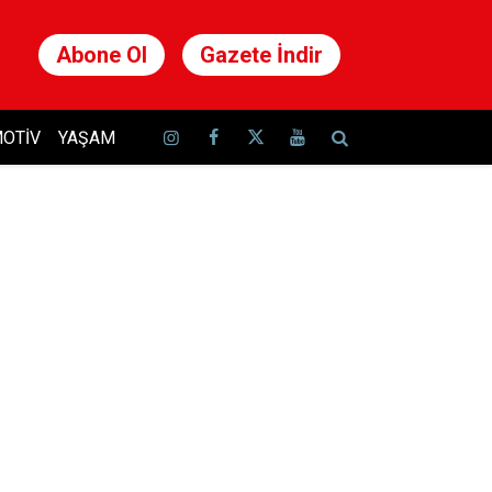
Abone Ol
Gazete İndir
OTIV
YAŞAM