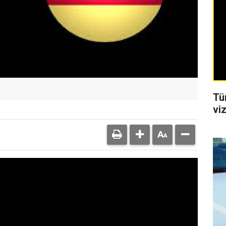
Tü
viz