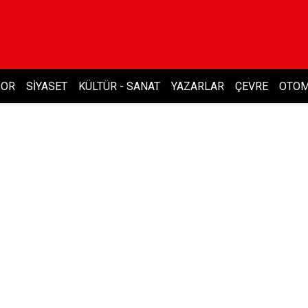
POR
SIYASET
KÜLTÜR - SANAT
YAZARLAR
ÇEVRE
OTOM