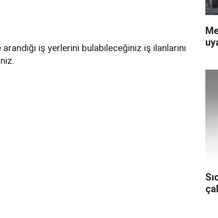
Me
uya
randığı iş yerlerini bulabileceğiniz iş ilanlarını
iniz.
Sı
ça