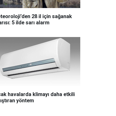
teoroloji’den 28 il için sağanak
rısı: 5 ilde sarı alarm
cak havalarda klimayı daha etkili
lıştıran yöntem